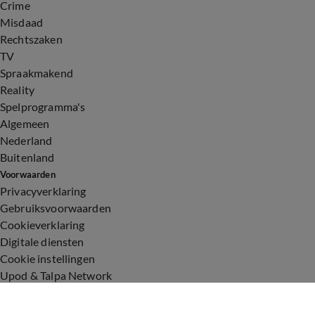
Crime
Misdaad
Rechtszaken
TV
Spraakmakend
Reality
Spelprogramma's
Algemeen
Nederland
Buitenland
Voorwaarden
Privacyverklaring
Gebruiksvoorwaarden
Cookieverklaring
Digitale diensten
Cookie instellingen
Upod & Talpa Network
Adverteren
Vacatures