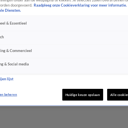
ellingen onder aan de webpagina te klikken. Je selecties zullen overal binnen o
orden doorgevoerd.
Raadpleeg onze Cookieverklaring voor meer informatie.
ale Diensten.
eel & Essentieel
sch
sing & Commercieel
ng & Social media
jen lijst
en beheren
Huidige keuze opslaan
Alle cookie