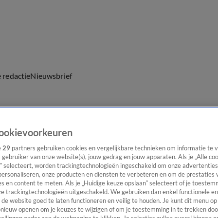
e redactie
Nieuwsbrief
ookievoorkeuren
everingen
e
29
partners gebruiken cookies en vergelijkbare technieken om informatie te
s gebruiker van onze website(s), jouw gedrag en jouw apparaten. Als je „Alle co
” selecteert, worden trackingtechnologieën ingeschakeld om onze advertenties
personaliseren, onze producten en diensten te verbeteren en om de prestaties 
s en content te meten. Als je „Huidige keuze opslaan” selecteert of je toestemm
e trackingtechnologieën uitgeschakeld. We gebruiken dan enkel functionele en
de website goed te laten functioneren en veilig te houden. Je kunt dit menu op
ieuw openen om je keuzes te wijzigen of om je toestemming in te trekken door