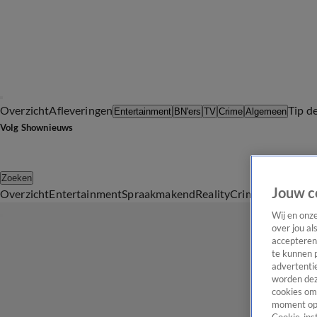
Overzicht
Afleveringen
Tip d
Entertainment
BN'ers
TV
Crime
Algemeen
Volg Shownieuws
Zoeken
Jouw c
Overzicht
Entertainment
Spraakmakend
Reality
Crime
Video's
Afl
Wij en onz
over jou al
accepteren
te kunnen 
advertentie
worden dez
cookies om 
moment opn