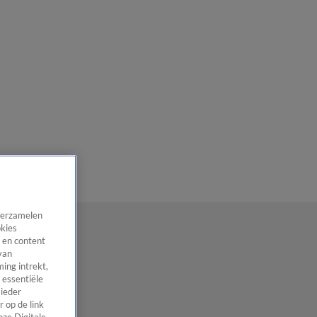
 verzamelen
okies
 en content
van
ing intrekt,
 essentiële
 ieder
 op de link