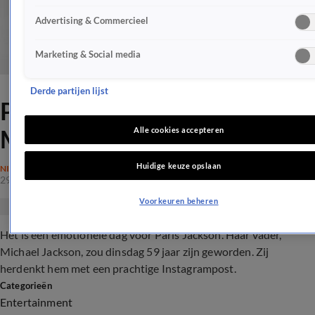
Advertising & Commercieel
Marketing & Social media
Derde partijen lijst
Paris Jackson herdenkt papa
Michael Jackson
Alle cookies accepteren
Huidige keuze opslaan
NIEUWS
29 aug 2017, 14:14
Voorkeuren beheren
Het is een emotionele dag voor Paris Jackson. Haar vader,
Michael Jackson, zou dinsdag 59 jaar zijn geworden. Zij
herdenkt hem met een prachtige Instagrampost.
Categorieën
Entertainment