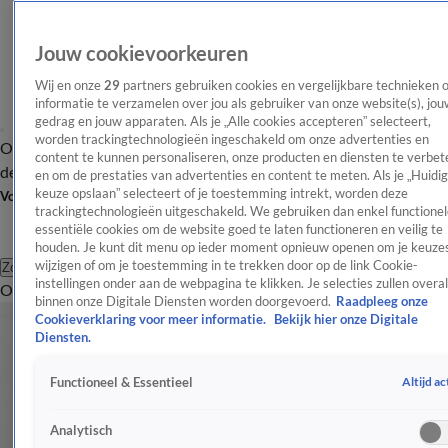
Jouw cookievoorkeuren
Wij en onze
29
partners gebruiken cookies en vergelijkbare technieken 
informatie te verzamelen over jou als gebruiker van onze website(s), jou
gedrag en jouw apparaten. Als je „Alle cookies accepteren” selecteert,
worden trackingtechnologieën ingeschakeld om onze advertenties en
Overzicht
Afleveringen
Tip
Entertainment
BN'ers
TV
Crime
Algemeen
content te kunnen personaliseren, onze producten en diensten te verbet
de redactie
Nieuwsbrief
en om de prestaties van advertenties en content te meten. Als je „Huidi
keuze opslaan” selecteert of je toestemming intrekt, worden deze
Volg Shownieuws
trackingtechnologieën uitgeschakeld. We gebruiken dan enkel functionel
essentiële cookies om de website goed te laten functioneren en veilig te
houden. Je kunt dit menu op ieder moment opnieuw openen om je keuzes
wijzigen of om je toestemming in te trekken door op de link Cookie-
Zoeken
instellingen onder aan de webpagina te klikken. Je selecties zullen overal
Overzicht
Entertainment
Spraakmakend
Reality
Crime
Video's
Afl
binnen onze Digitale Diensten worden doorgevoerd.
Raadpleeg onze
Cookieverklaring voor meer informatie.
Bekijk hier onze Digitale
Diensten.
Altijd ac
Functioneel & Essentieel
Analytisch