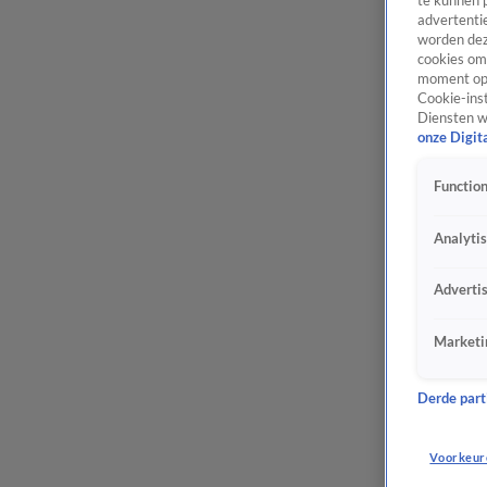
te kunnen 
advertentie
worden dez
cookies om 
moment opn
Cookie-inst
Diensten w
onze Digit
Function
Analyti
Adverti
Marketi
Derde parti
Voorkeur