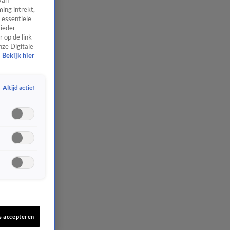
van
ing intrekt,
 essentiële
 ieder
 op de link
nze Digitale
Bekijk hier
Altijd actief
s accepteren