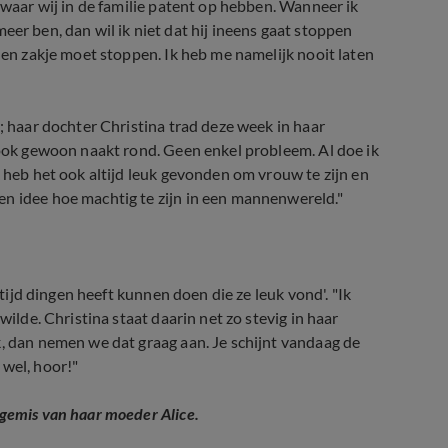
s waar wij in de familie patent op hebben. Wanneer ik
t meer ben, dan wil ik niet dat hij ineens gaat stoppen
elen zakje moet stoppen. Ik heb me namelijk nooit laten
y; haar dochter Christina trad deze week in haar
e ook gewoon naakt rond. Geen enkel probleem. Al doe ik
k heb het ook altijd leuk gevonden om vrouw te zijn en
en idee hoe machtig te zijn in een mannenwereld."
ltijd dingen heeft kunnen doen die ze leuk vond'. "Ik
wilde. Christina staat daarin net zo stevig in haar
k, dan nemen we dat graag aan. Je schijnt vandaag de
 wel, hoor!"
 gemis van haar moeder Alice.