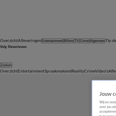
Overzicht
Afleveringen
Tip d
Entertainment
BN'ers
TV
Crime
Algemeen
Volg Shownieuws
Zoeken
Overzicht
Entertainment
Spraakmakend
Reality
Crime
Video's
Afl
Jouw c
Wij en onz
over jou al
accepteren