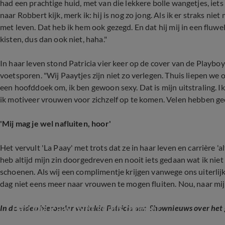
had een prachtige huid, met van die lekkere bolle wangetjes, iet
naar Robbert kijk, merk ik: hij is nog zo jong. Als ik er straks nie
met leven. Dat heb ik hem ook gezegd. En dat hij mij in een fluw
kisten, dus dan ook niet, haha."
In haar leven stond Patricia vier keer op de cover van de Playbo
voetsporen. "Wij Paaytjes zijn niet zo verlegen. Thuis liepen w
een hoofddoek om, ik ben gewoon sexy. Dat is mijn uitstraling. I
ik motiveer vrouwen voor zichzelf op te komen. Velen hebben ge
'Mij mag je wel nafluiten, hoor'
Het vervult 'La Paay' met trots dat ze in haar leven en carrière 'a
heb altijd mijn zin doorgedreven en nooit iets gedaan wat ik niet 
schoenen. Als wij een complimentje krijgen vanwege ons uiterlij
dag niet eens meer naar vrouwen te mogen fluiten. Nou, naar mij
Patricia Paay over gemis moeder
In de video hieronder vertelde Patricia aan Shownieuws over het