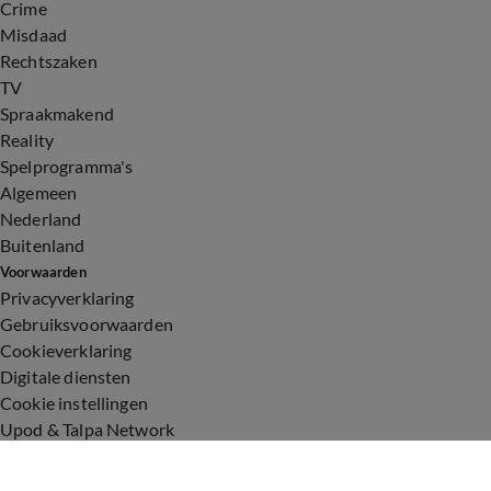
Crime
Misdaad
Rechtszaken
TV
Spraakmakend
Reality
Spelprogramma's
Algemeen
Nederland
Buitenland
Voorwaarden
Privacyverklaring
Gebruiksvoorwaarden
Cookieverklaring
Digitale diensten
Cookie instellingen
Upod & Talpa Network
Adverteren
Vacatures