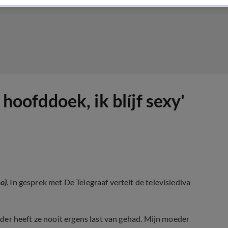
 hoofddoek, ik blíjf sexy'
eo)
. In gesprek met De Telegraaf vertelt de televisiediva
erder heeft ze nooit ergens last van gehad. Mijn moeder