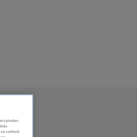
 verzamelen
okies
 en content