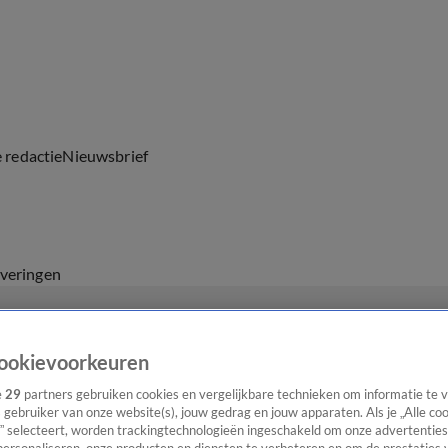
e redactie
Nieuwsbrief
everingen
ookievoorkeuren
e
29
partners gebruiken cookies en vergelijkbare technieken om informatie te
s gebruiker van onze website(s), jouw gedrag en jouw apparaten. Als je „Alle co
” selecteert, worden trackingtechnologieën ingeschakeld om onze advertenties