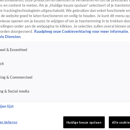
personaliseren, onze producten en diensten te verbeteren en om de prestaties 
s en content te meten. Als je „Huidige keuze opslaan” selecteert of je toestemm
e trackingtechnologieën uitgeschakeld. We gebruiken dan enkel functionele en
de website goed te laten functioneren en veilig te houden. Je kunt dit menu op
ieuw openen om je keuzes te wijzigen of om je toestemming in te trekken door
ellingen onder aan de webpagina te klikken. Je selecties zullen overal binnen o
orden doorgevoerd.
Raadpleeg onze Cookieverklaring voor meer informatie.
ale Diensten.
eel & Essentieel
sch
sing & Commercieel
ng & Social media
jen lijst
en beheren
Huidige keuze opslaan
Alle cookie