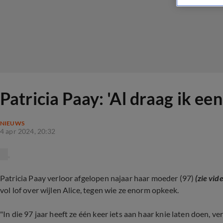
Patricia Paay: 'Al draag ik een
NIEUWS
4 apr 2024, 20:32
Patricia Paay verloor afgelopen najaar haar moeder (97)
(zie vid
vol lof over wijlen Alice, tegen wie ze enorm opkeek.
"In die 97 jaar heeft ze één keer iets aan haar knie laten doen, v