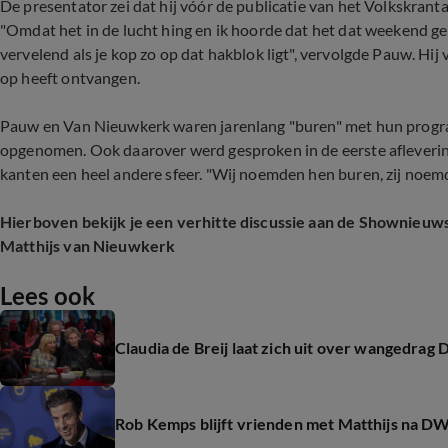
De presentator zei dat hij vóór de publicatie van het Volkskrant
"Omdat het in de lucht hing en ik hoorde dat het dat weekend ge
vervelend als je kop zo op dat hakblok ligt", vervolgde Pauw. Hij
op heeft ontvangen.
Pauw en Van Nieuwkerk waren jarenlang "buren" met hun progra
opgenomen. Ook daarover werd gesproken in de eerste afleverin
kanten een heel andere sfeer. "Wij noemden hen buren, zij noemd
Hierboven bekijk je een verhitte discussie aan de Shownieuw
Matthijs van Nieuwkerk
Lees ook
Claudia de Breij laat zich uit over wangedra
Rob Kemps blijft vrienden met Matthijs na 