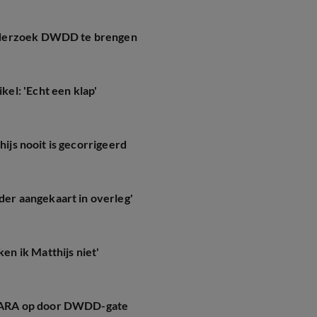
nderzoek DWDD te brengen
el: 'Echt een klap'
hijs nooit is gecorrigeerd
r aangekaart in overleg'
n ik Matthijs niet'
VARA op door DWDD-gate