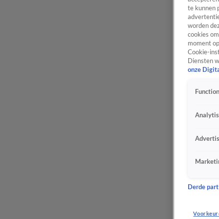
te kunnen 
advertentie
worden dez
cookies om 
moment opn
Cookie-inst
Diensten w
onze Digit
Function
Analyti
Adverti
Marketi
Derde parti
Voorkeur