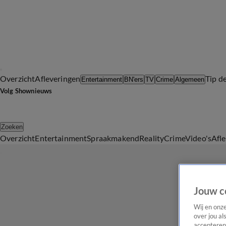
Overzicht
Afleveringen
Tip d
Entertainment
BN'ers
TV
Crime
Algemeen
Volg Shownieuws
Zoeken
Overzicht
Entertainment
Spraakmakend
Reality
Crime
Video's
Afl
Jouw c
Wij en onz
over jou al
accepteren