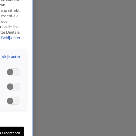
van
ing intrekt,
 essentiële
 ieder
 op de link
nze Digitale
Bekijk hier
Altijd actief
s accepteren