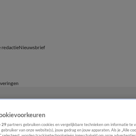
e redactie
Nieuwsbrief
everingen
ookievoorkeuren
e
29
partners gebruiken cookies en vergelijkbare technieken om informatie te
s gebruiker van onze website(s), jouw gedrag en jouw apparaten. Als je „Alle co
” selecteert, worden trackingtechnologieën ingeschakeld om onze advertenties