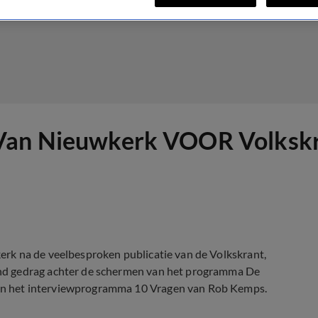
Van Nieuwkerk VOOR Volkskran
rk na de veelbesproken publicatie van de Volkskrant,
nd gedrag achter de schermen van het programma De
n het interviewprogramma 10 Vragen van Rob Kemps.