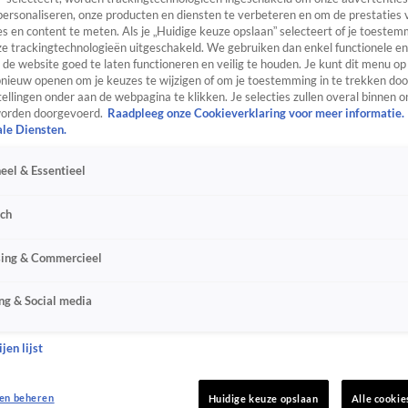
personaliseren, onze producten en diensten te verbeteren en om de prestaties 
s en content te meten. Als je „Huidige keuze opslaan” selecteert of je toestemm
e trackingtechnologieën uitgeschakeld. We gebruiken dan enkel functionele en
de website goed te laten functioneren en veilig te houden. Je kunt dit menu op
ieuw openen om je keuzes te wijzigen of om je toestemming in te trekken door
ellingen onder aan de webpagina te klikken. Je selecties zullen overal binnen o
orden doorgevoerd.
Raadpleeg onze Cookieverklaring voor meer informatie.
ale Diensten.
eel & Essentieel
sch
sing & Commercieel
ng & Social media
jen lijst
en beheren
Huidige keuze opslaan
Alle cookie