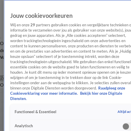
Jouw cookievoorkeuren
Wij en onze
29
partners gebruiken cookies en vergelijkbare technieken 
informatie te verzamelen over jou als gebruiker van onze website(s), jou
gedrag en jouw apparaten. Als je „Alle cookies accepteren” selecteert,
worden trackingtechnologieën ingeschakeld om onze advertenties en
Overzicht
Afleveringen
Tip
Entertainment
BN'ers
TV
Crime
Algemeen
content te kunnen personaliseren, onze producten en diensten te verbet
de redactie
Nieuwsbrief
en om de prestaties van advertenties en content te meten. Als je „Huidi
keuze opslaan” selecteert of je toestemming intrekt, worden deze
Volg Shownieuws
trackingtechnologieën uitgeschakeld. We gebruiken dan enkel functionel
essentiële cookies om de website goed te laten functioneren en veilig te
houden. Je kunt dit menu op ieder moment opnieuw openen om je keuzes
wijzigen of om je toestemming in te trekken door op de link Cookie-
Zoeken
instellingen onder aan de webpagina te klikken. Je selecties zullen overal
Overzicht
Entertainment
Spraakmakend
Reality
Crime
Video's
Afl
binnen onze Digitale Diensten worden doorgevoerd.
Raadpleeg onze
Cookieverklaring voor meer informatie.
Bekijk hier onze Digitale
Diensten.
Altijd ac
Functioneel & Essentieel
Analytisch