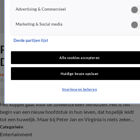
Advertising & Commercieel
Marketing & Social media
Derde partijen lijst
Peter Jan &amp; Virginia:
Doen ze 't of doen ze 't niet?
Alle cookies accepteren
Huidige keuze opslaan
NIEUWS
3 jan 2017, 07:30
Voorkeuren beheren
Het koppel gaat voor de zoveelste keer verhuizen. Het is het
begin van een nieuw hoofdstuk in hun leven, dat hopelijk leidt
tot een huwelijk. Maar bij Peter Jan en Virginia is niets zeker...
Categorieën
Entertainment