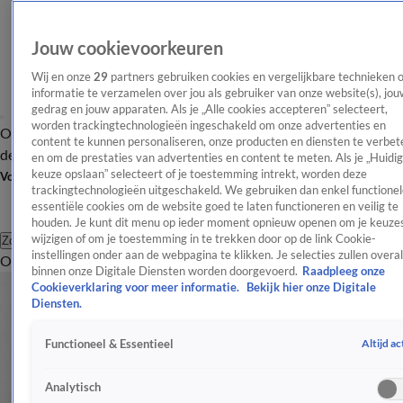
Jouw cookievoorkeuren
Wij en onze
29
partners gebruiken cookies en vergelijkbare technieken 
informatie te verzamelen over jou als gebruiker van onze website(s), jou
gedrag en jouw apparaten. Als je „Alle cookies accepteren” selecteert,
worden trackingtechnologieën ingeschakeld om onze advertenties en
Overzicht
Afleveringen
Tip
Entertainment
BN'ers
TV
Crime
Algemeen
content te kunnen personaliseren, onze producten en diensten te verbet
de redactie
Nieuwsbrief
en om de prestaties van advertenties en content te meten. Als je „Huidi
keuze opslaan” selecteert of je toestemming intrekt, worden deze
Volg Shownieuws
trackingtechnologieën uitgeschakeld. We gebruiken dan enkel functionel
essentiële cookies om de website goed te laten functioneren en veilig te
houden. Je kunt dit menu op ieder moment opnieuw openen om je keuzes
wijzigen of om je toestemming in te trekken door op de link Cookie-
Zoeken
instellingen onder aan de webpagina te klikken. Je selecties zullen overal
Overzicht
Entertainment
Spraakmakend
Reality
Crime
Video's
Afl
binnen onze Digitale Diensten worden doorgevoerd.
Raadpleeg onze
Cookieverklaring voor meer informatie.
Bekijk hier onze Digitale
Diensten.
Altijd ac
Functioneel & Essentieel
Analytisch