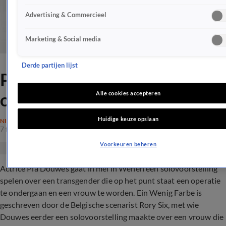
Advertising & Commercieel
Marketing & Social media
Derde partijen lijst
Pia Douwes speelt in stuk
over transgender
Alle cookies accepteren
Huidige keuze opslaan
NIEUWS
7 feb 2018, 12:11
Voorkeuren beheren
Actrice Pia Douwes gaat in mei in Wenen een solovoorstelling
spelen over een transgender die op het punt staat een operatie
te ondergaan en een vrouw te worden. Ein Wenig Farbe is
geschreven door de Belgische scenarist Rory Six, met wie
Douwes eerder een solovoorstelling maakte over een vrouw die