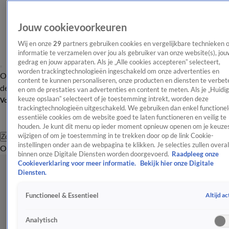
Jouw cookievoorkeuren
Wij en onze
29
partners gebruiken cookies en vergelijkbare technieken 
informatie te verzamelen over jou als gebruiker van onze website(s), jou
gedrag en jouw apparaten. Als je „Alle cookies accepteren” selecteert,
worden trackingtechnologieën ingeschakeld om onze advertenties en
Overzicht
Afleveringen
Tip
Entertainment
BN'ers
TV
Crime
Algemeen
content te kunnen personaliseren, onze producten en diensten te verbet
de redactie
Nieuwsbrief
en om de prestaties van advertenties en content te meten. Als je „Huidi
keuze opslaan” selecteert of je toestemming intrekt, worden deze
Volg Shownieuws
trackingtechnologieën uitgeschakeld. We gebruiken dan enkel functionel
essentiële cookies om de website goed te laten functioneren en veilig te
houden. Je kunt dit menu op ieder moment opnieuw openen om je keuzes
wijzigen of om je toestemming in te trekken door op de link Cookie-
Zoeken
instellingen onder aan de webpagina te klikken. Je selecties zullen overal
Overzicht
Entertainment
Spraakmakend
Reality
Crime
Video's
Afl
binnen onze Digitale Diensten worden doorgevoerd.
Raadpleeg onze
Cookieverklaring voor meer informatie.
Bekijk hier onze Digitale
Diensten.
Altijd ac
Functioneel & Essentieel
Analytisch