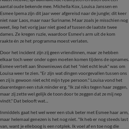
aantal oude bekende mee. Michella Kox, Louisa Janssen en
Esmee Ipema zijn dit jaar weer afgereisd naar de jungle; dit keer
niet naar Laos, maar naar Suriname. Maar zoals je misschien nog
weet, liep het vorig jaar niet goed af tussen de laatste twee
dames. Ze kregen ruzie, waardoor Esmee's arm uit de kom
raakte én ze het programma moest verlaten.
Door het incident zijn zij geen vriendinnen, maar ze hebben
elkaar toch weer onder ogen moeten komen tijdens de opnames
Esmee vertelt aan Shownieuws dat het "niet echt leuk" was om
Louisa weer te zien. "Er zijn wat dingen voorgevallen tussen ons
en zij is gewoon niet echt mijn type persoon." Louisa vond het
daarentegen een stuk minder erg. "Ik zal niks tegen haar zeggen,
maar zij zette wel gelijk de toon door te zeggen dat ze mij nep
vindt." Dat belooft wat...
Inmiddels gaat het wel weer een stuk beter met Esmee haar arm,
maar helemaal genezen is het nog niet. "Ik heb er nog steeds last
van, want je elleboog is een rotplek. Ik voel af en toe nog die