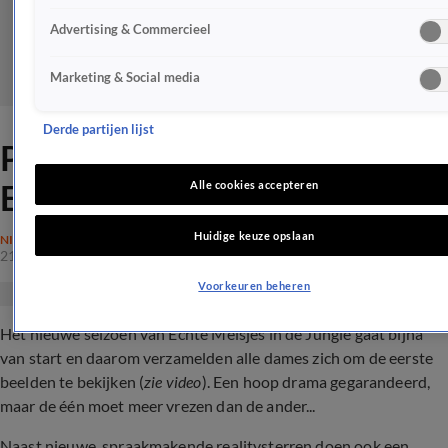
Advertising & Commercieel
Marketing & Social media
Derde partijen lijst
Pijnlijk weerzien tussen
EMIDJ-Esmee en Louisa
Alle cookies accepteren
Huidige keuze opslaan
NIEUWS
21 dec 2023, 16:33
Voorkeuren beheren
Het nieuwe seizoen van Echte Meisjes in de Jungle gaat bijna
van start en daarom verzamelden alle dames zich om de eerste
beelden te bekijken (
zie video
). Een hoop drama gegarandeerd,
maar de één moet meer vrezen dan de ander...
Naast nieuwe, spraakmakende realitysterren doen ook een