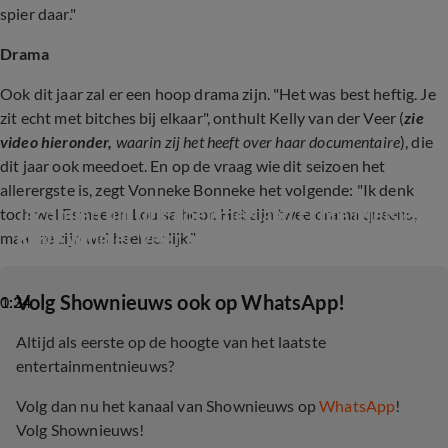
spier daar."
Drama
Ook dit jaar zal er een hoop drama zijn. "Het was best heftig. Je
zit echt met bitches bij elkaar", onthult Kelly van der Veer (
zie
video hieronder,
waarin zij het heeft over haar documentaire
), die
dit jaar ook meedoet. En op de vraag wie dit seizoen het
allerergste is, zegt Vonneke Bonneke het volgende: "Ik denk
Jacomien uit Urk doet mee aan Echte Meisjes 
toch wel Esmee en Louisa hoor. Het zijn twee drama queens,
Kelly van der Veer over haar documentaire
In De Jungle
maar ze zijn wel heel eerlijk."
‎Volg Shownieuws ook op WhatsApp!
0:34
1:24
Altijd als eerste op de hoogte van het laatste
entertainmentnieuws?
Volg dan nu het kanaal van Shownieuws op
WhatsApp
!
Volg Shownieuws!