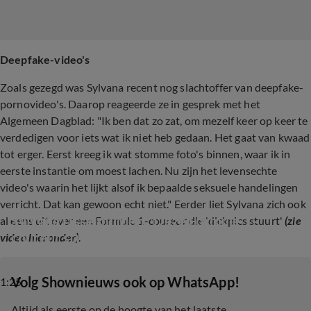
Deepfake-video's
Zoals gezegd was Sylvana recent nog slachtoffer van deepfake-
pornovideo's. Daarop reageerde ze in gesprek met het
Algemeen Dagblad: "Ik ben dat zo zat, om mezelf keer op keer te
verdedigen voor iets wat ik niet heb gedaan. Het gaat van kwaad
tot erger. Eerst kreeg ik wat stomme foto's binnen, waar ik in
eerste instantie om moest lachen. Nu zijn het levensechte
video's waarin het lijkt alsof ik bepaalde seksuele handelingen
verricht. Dat kan gewoon echt niet." Eerder liet Sylvana zich ook
Sylvana IJsselmuiden: 'Deze Formule 1-
al eens uit over een Formule 1-coureur die 'dickpics stuurt'
(zie
coureur stuurt dickpics...
video hieronder)
.
‎Volg Shownieuws ook op WhatsApp!
1:25
Altijd als eerste op de hoogte van het laatste