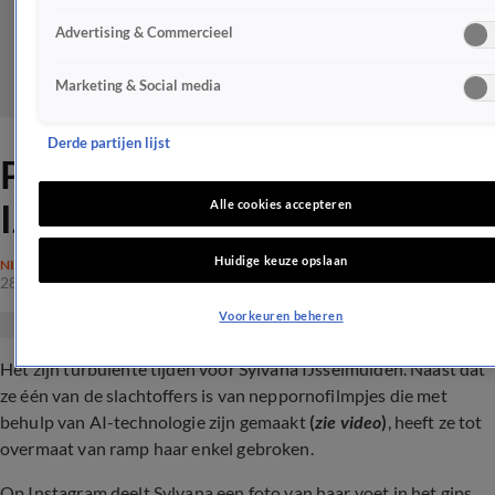
Advertising & Commercieel
Marketing & Social media
Derde partijen lijst
Pijnlijke breuk voor Sylvana
IJsselmuiden
Alle cookies accepteren
Huidige keuze opslaan
NIEUWS
28 mrt 2024, 16:10
Voorkeuren beheren
Het zijn turbulente tijden voor Sylvana IJsselmuiden. Naast dat
ze één van de slachtoffers is van neppornofilmpjes die met
behulp van AI-technologie zijn gemaakt
(
zie video
)
, heeft ze tot
overmaat van ramp haar enkel gebroken.
Op Instagram deelt Sylvana een foto van haar voet in het gips.