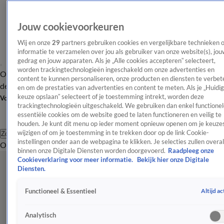
Jouw cookievoorkeuren
Wij en onze
29
partners gebruiken cookies en vergelijkbare technieken 
informatie te verzamelen over jou als gebruiker van onze website(s), jou
gedrag en jouw apparaten. Als je „Alle cookies accepteren” selecteert,
worden trackingtechnologieën ingeschakeld om onze advertenties en
Overzicht
Afleveringen
Tip
Entertainment
BN'ers
TV
Crime
Algemeen
content te kunnen personaliseren, onze producten en diensten te verbet
de redactie
Nieuwsbrief
en om de prestaties van advertenties en content te meten. Als je „Huidi
keuze opslaan” selecteert of je toestemming intrekt, worden deze
Volg Shownieuws
trackingtechnologieën uitgeschakeld. We gebruiken dan enkel functionel
essentiële cookies om de website goed te laten functioneren en veilig te
houden. Je kunt dit menu op ieder moment opnieuw openen om je keuzes
wijzigen of om je toestemming in te trekken door op de link Cookie-
Zoeken
instellingen onder aan de webpagina te klikken. Je selecties zullen overal
Overzicht
Entertainment
Spraakmakend
Reality
Crime
Video's
Afl
binnen onze Digitale Diensten worden doorgevoerd.
Raadpleeg onze
Cookieverklaring voor meer informatie.
Bekijk hier onze Digitale
Diensten.
Altijd ac
Functioneel & Essentieel
Analytisch