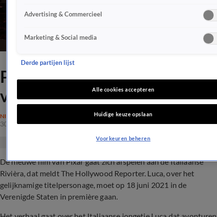
Advertising & Commercieel
Marketing & Social media
Derde partijen lijst
Pixar gaat op Italiaanse tour
voor volgende film
Alle cookies accepteren
Huidige keuze opslaan
NIEUWS
30 juli 2020, 17:59
Voorkeuren beheren
De nieuwe film van Pixar gaat zich afspelen aan de Italiaanse
Rivièra, dat meldt The Hollywood Reporter. Luca, over het
gelijknamige titelpersonage, moet op 18 juni 2021 in de
Verenigde Staten in première gaan.
Het verhaal gaat over het Italiaanse jongetje Luca dat avonturen