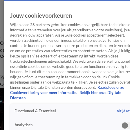
Jouw cookievoorkeuren
Wij en onze
28
partners gebruiken cookies en vergelijkbare technieken 
informatie te verzamelen over jou als gebruiker van onze website(s), jou
gedrag en jouw apparaten. Als je „Alle cookies accepteren” selecteert,
worden trackingtechnologieën ingeschakeld om onze advertenties en
Overzicht
Afleveringen
Tip
Entertainment
BN'ers
TV
Crime
Algemeen
content te kunnen personaliseren, onze producten en diensten te verbet
de redactie
Nieuwsbrief
en om de prestaties van advertenties en content te meten. Als je „Huidi
keuze opslaan” selecteert of je toestemming intrekt, worden deze
Volg Shownieuws
trackingtechnologieën uitgeschakeld. We gebruiken dan enkel functionel
essentiële cookies om de website goed te laten functioneren en veilig te
houden. Je kunt dit menu op ieder moment opnieuw openen om je keuzes
wijzigen of om je toestemming in te trekken door op de link Cookie-
Zoeken
instellingen onder aan de webpagina te klikken. Je selecties zullen overal
Overzicht
Entertainment
Spraakmakend
Reality
Crime
Video's
Afl
binnen onze Digitale Diensten worden doorgevoerd.
Raadpleeg onze
Cookieverklaring voor meer informatie.
Bekijk hier onze Digitale
Diensten.
Altijd ac
Functioneel & Essentieel
Analytisch