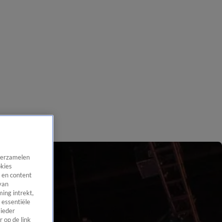
 verzamelen
okies
 en content
van
ing intrekt,
 essentiële
 ieder
 op de link