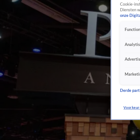
Cookie-inst
Diensten w
onze Digit
Function
Analyti
Adverti
Marketi
Derde parti
Voorkeur