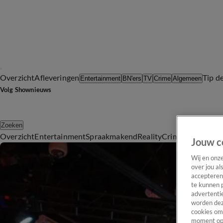
Overzicht
Afleveringen
Tip d
Entertainment
BN'ers
TV
Crime
Algemeen
Volg Shownieuws
Zoeken
Overzicht
Entertainment
Spraakmakend
Reality
Crime
Video's
Afl
Jouw c
Wij en onz
over jou al
accepteren
te kunnen 
advertentie
worden dez
cookies om 
moment opn