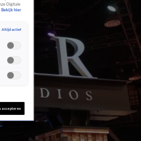
nze Digitale
Bekijk hier
Altijd actief
s accepteren