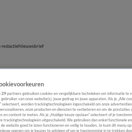
e redactie
Nieuwsbrief
everingen
ookievoorkeuren
e
29
partners gebruiken cookies en vergelijkbare technieken om informatie te
s gebruiker van onze website(s), jouw gedrag en jouw apparaten. Als je „Alle co
” selecteert, worden trackingtechnologieën ingeschakeld om onze advertenties
personaliseren, onze producten en diensten te verbeteren en om de prestaties 
s en content te meten. Als je „Huidige keuze opslaan” selecteert of je toestemm
e trackingtechnologieën uitgeschakeld. We gebruiken dan enkel functionele en
de website goed te laten functioneren en veilig te houden. Je kunt dit menu op
ieuw openen om je keuzes te wijzigen of om je toestemming in te trekken door