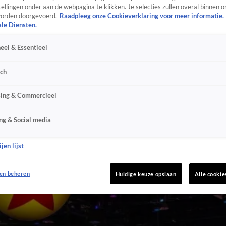
ellingen onder aan de webpagina te klikken. Je selecties zullen overal binnen o
orden doorgevoerd.
Raadpleeg onze Cookieverklaring voor meer informatie.
ale Diensten.
eel & Essentieel
sch
sing & Commercieel
ng & Social media
jen lijst
en beheren
Huidige keuze opslaan
Alle cookie