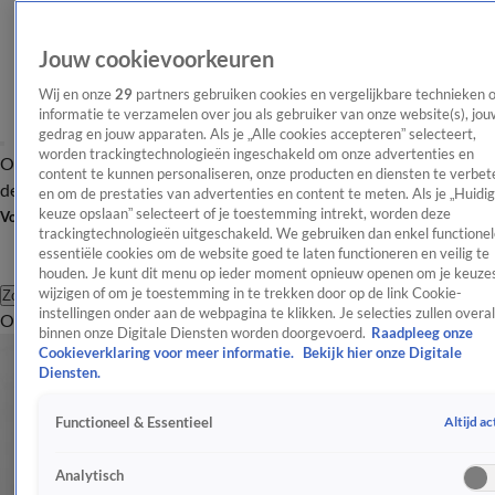
Jouw cookievoorkeuren
Wij en onze
29
partners gebruiken cookies en vergelijkbare technieken 
informatie te verzamelen over jou als gebruiker van onze website(s), jou
gedrag en jouw apparaten. Als je „Alle cookies accepteren” selecteert,
worden trackingtechnologieën ingeschakeld om onze advertenties en
Overzicht
Afleveringen
Tip
Entertainment
BN'ers
TV
Crime
Algemeen
content te kunnen personaliseren, onze producten en diensten te verbet
de redactie
Nieuwsbrief
en om de prestaties van advertenties en content te meten. Als je „Huidi
keuze opslaan” selecteert of je toestemming intrekt, worden deze
Volg Shownieuws
trackingtechnologieën uitgeschakeld. We gebruiken dan enkel functionel
essentiële cookies om de website goed te laten functioneren en veilig te
houden. Je kunt dit menu op ieder moment opnieuw openen om je keuzes
wijzigen of om je toestemming in te trekken door op de link Cookie-
Zoeken
instellingen onder aan de webpagina te klikken. Je selecties zullen overal
Overzicht
Entertainment
Spraakmakend
Reality
Crime
Video's
Afl
binnen onze Digitale Diensten worden doorgevoerd.
Raadpleeg onze
Cookieverklaring voor meer informatie.
Bekijk hier onze Digitale
Diensten.
Altijd ac
Functioneel & Essentieel
Analytisch