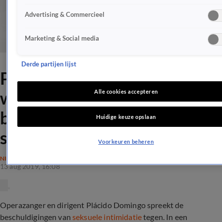
Advertising & Commercieel
Marketing & Social media
Derde partijen lijst
Plácido Domingo
weerspreekt
Alle cookies accepteren
beschuldigingen van
Huidige keuze opslaan
seksueel misbruik
Voorkeuren beheren
NIEUWS
13 aug 2019, 16:08
Operazanger en dirigent Plácido Domingo spreekt de
beschuldigingen van
seksuele intimidatie
tegen. In een