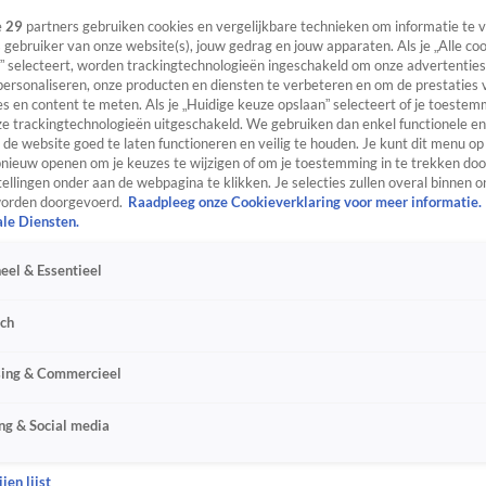
e
29
partners gebruiken cookies en vergelijkbare technieken om informatie te
s gebruiker van onze website(s), jouw gedrag en jouw apparaten. Als je „Alle co
” selecteert, worden trackingtechnologieën ingeschakeld om onze advertenties
personaliseren, onze producten en diensten te verbeteren en om de prestaties 
s en content te meten. Als je „Huidige keuze opslaan” selecteert of je toestemm
e trackingtechnologieën uitgeschakeld. We gebruiken dan enkel functionele en
de website goed te laten functioneren en veilig te houden. Je kunt dit menu op
ieuw openen om je keuzes te wijzigen of om je toestemming in te trekken door
ellingen onder aan de webpagina te klikken. Je selecties zullen overal binnen o
orden doorgevoerd.
Raadpleeg onze Cookieverklaring voor meer informatie.
ale Diensten.
eel & Essentieel
sch
sing & Commercieel
ng & Social media
jen lijst