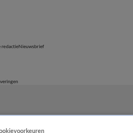
e redactie
Nieuwsbrief
everingen
ookievoorkeuren