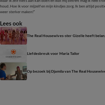
waar ik zelf niets aan kan doen en wat mij betreft mag ik heel tro
houd. Hoe ik voor mijzelf en mijn kindjes zorg. Ik ben altijd posit
weer sterker maken!”
Lees ook
The Real Housewives-ster Gizelle heeft bel
Liefdesbreuk voor Maria Tailor
Op bezoek bij Djamila van The Real Housewi