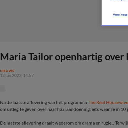
Voorkeur
Maria Tailor openhartig over 
NIEUWS
13 jan 2023, 14:57
Na de laatste aflevering van het programma
The Real Housewive
om uitleg te geven over haar haaraandoening, iets waar ze in 10 j
De laatste aflevering draait wederom om drama en ruzie... Terwijl