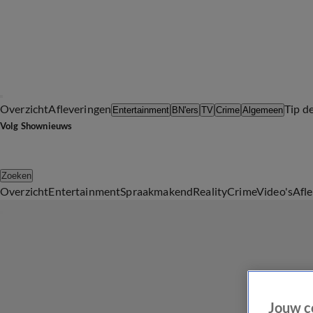
Overzicht
Afleveringen
Tip d
Entertainment
BN'ers
TV
Crime
Algemeen
Volg Shownieuws
Zoeken
Overzicht
Entertainment
Spraakmakend
Reality
Crime
Video's
Afl
Jouw c