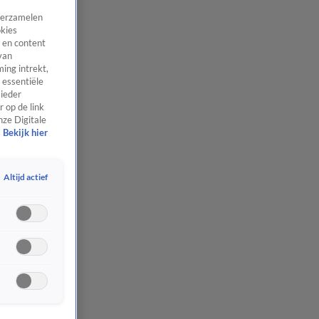
 verzamelen
okies
 en content
van
ing intrekt,
 essentiële
 ieder
 op de link
nze Digitale
Bekijk hier
Altijd actief