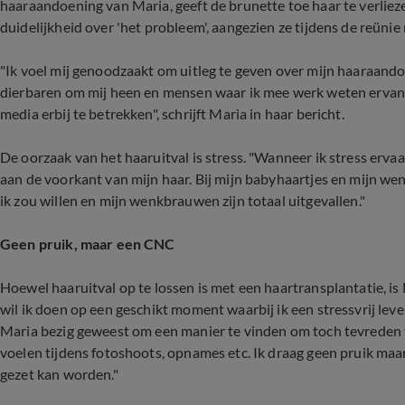
haaraandoening van Maria, geeft de brunette toe haar te verliez
duidelijkheid over 'het probleem', aangezien ze tijdens de reünie 
"Ik voel mij genoodzaakt om uitleg te geven over mijn haaraand
dierbaren om mij heen en mensen waar ik mee werk weten ervan, 
media erbij te betrekken", schrijft Maria in haar bericht.
De oorzaak van het haaruitval is stress. "Wanneer ik stress ervaar,
aan de voorkant van mijn haar. Bij mijn babyhaartjes en mijn wen
ik zou willen en mijn wenkbrauwen zijn totaal uitgevallen."
Geen pruik, maar een CNC
Hoewel haaruitval op te lossen is met een haartransplantatie, is 
wil ik doen op een geschikt moment waarbij ik een stressvrij leven 
Maria bezig geweest om een manier te vinden om toch tevreden te 
voelen tijdens fotoshoots, opnames etc. Ik draag geen pruik maar
gezet kan worden."