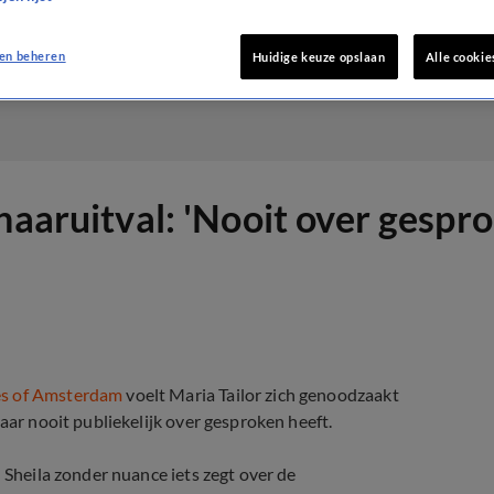
en beheren
Huidige keuze opslaan
Alle cookie
haaruitval: 'Nooit over gespr
s of Amsterdam
voelt Maria Tailor zich genoodzaakt
aar nooit publiekelijk over gesproken heeft.
 Sheila zonder nuance iets zegt over de