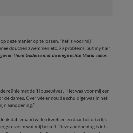
 deze manier op te lossen. "het is voor mij
 ermee douchen zwemmen etc. 99 problems, but my hair
ggever Thom Goderie met de enige echte Maria Tailor.
n de reünie met de 'Housewives'.
“Het was voor mij een
r de dames. Over wie er nou de schuldige was in het
mijn aandoening.”
 denk dat iemand willen kwetsen en daar het uiterlijk
e ergste vorm wat mij betreft. Deze aandoening is iets