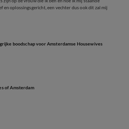
ts zijn op de vrouw die ik ben en hoe ik mij staande
ief en oplossingsgericht, een vechter dus ook dit zal mij
angrijke boodschap voor Amsterdamse Housewives
ves of Amsterdam