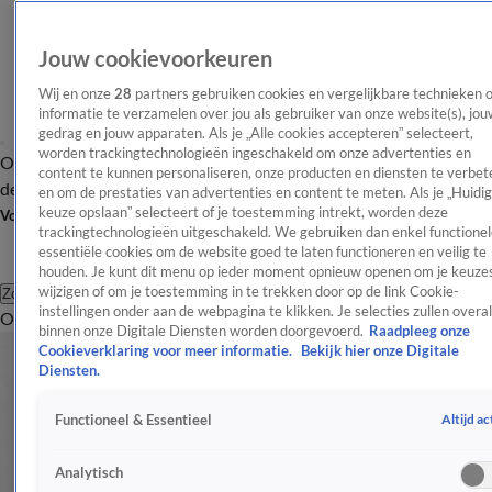
Jouw cookievoorkeuren
Wij en onze
28
partners gebruiken cookies en vergelijkbare technieken 
informatie te verzamelen over jou als gebruiker van onze website(s), jou
gedrag en jouw apparaten. Als je „Alle cookies accepteren” selecteert,
worden trackingtechnologieën ingeschakeld om onze advertenties en
Overzicht
Afleveringen
Tip
Entertainment
BN'ers
TV
Crime
Algemeen
content te kunnen personaliseren, onze producten en diensten te verbet
de redactie
Nieuwsbrief
en om de prestaties van advertenties en content te meten. Als je „Huidi
keuze opslaan” selecteert of je toestemming intrekt, worden deze
Volg Shownieuws
trackingtechnologieën uitgeschakeld. We gebruiken dan enkel functionel
essentiële cookies om de website goed te laten functioneren en veilig te
houden. Je kunt dit menu op ieder moment opnieuw openen om je keuzes
wijzigen of om je toestemming in te trekken door op de link Cookie-
Zoeken
instellingen onder aan de webpagina te klikken. Je selecties zullen overal
Overzicht
Entertainment
Spraakmakend
Reality
Crime
Video's
Afl
binnen onze Digitale Diensten worden doorgevoerd.
Raadpleeg onze
Cookieverklaring voor meer informatie.
Bekijk hier onze Digitale
Diensten.
Altijd ac
Functioneel & Essentieel
Analytisch