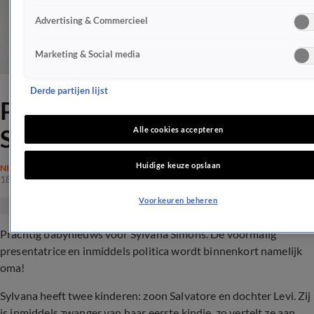
Advertising & Commercieel
Marketing & Social media
Derde partijen lijst
Prachtig babynieuws voor
Sylvana Simons
Alle cookies accepteren
Huidige keuze opslaan
NIEUWS
18 okt 2019, 21:00
Voorkeuren beheren
Prachtig babynieuws voor Sylvana Simons. De voormalig
presentatrice en inmiddels politica wordt binnenkort namelijk
oma!
Sylvana heeft twee kinderen: zoon Salvatore en dochter Levi. Zij
is inmiddels zwanger van haar eerste kindje, zo vertelt ze aan