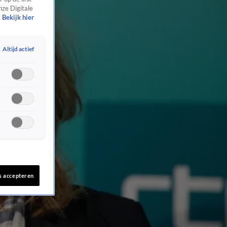
nze Digitale
Bekijk hier
Altijd actief
s accepteren