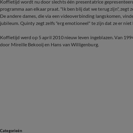
Koffietijd wordt nu door slechts één presentatrice gepresenteerd
programma aan elkaar praat. "Ik ben blij dat we terug zijn", zegt z
De andere dames, die via een videoverbinding langskomen, vinde
jubileum. Quinty zegt zelfs "erg emotioneel" te zijn dat ze er niet b
Koffietijd werd op 5 april 2010 nieuw leven ingeblazen. Van 1
door Mireille Bekooij en Hans van Willigenburg.
Categorieën