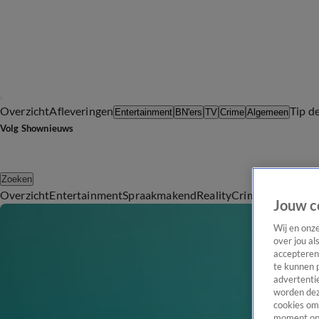
Overzicht
Afleveringen
Tip d
Entertainment
BN'ers
TV
Crime
Algemeen
Volg Shownieuws
Zoeken
Overzicht
Entertainment
Spraakmakend
Reality
Crime
Video's
Afl
Jouw c
Wij en onz
over jou al
accepteren
te kunnen 
advertentie
worden dez
cookies om 
moment opn