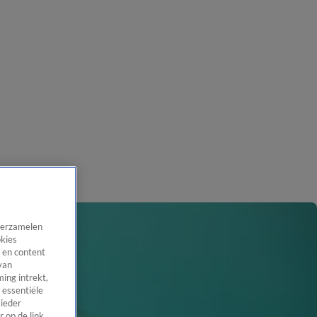
 verzamelen
okies
 en content
van
ing intrekt,
 essentiële
 ieder
 op de link