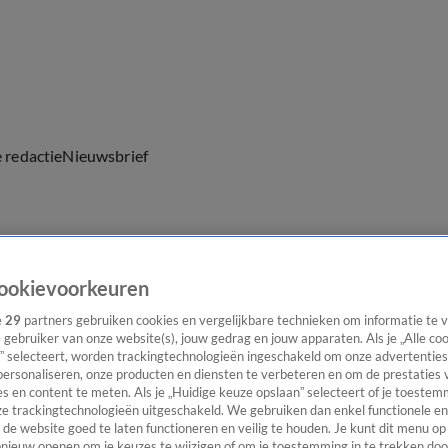
e redactie
Nieuwsbrief
everingen
ookievoorkeuren
e
29
partners gebruiken cookies en vergelijkbare technieken om informatie te
s gebruiker van onze website(s), jouw gedrag en jouw apparaten. Als je „Alle co
” selecteert, worden trackingtechnologieën ingeschakeld om onze advertenties
personaliseren, onze producten en diensten te verbeteren en om de prestaties 
s en content te meten. Als je „Huidige keuze opslaan” selecteert of je toestemm
e trackingtechnologieën uitgeschakeld. We gebruiken dan enkel functionele en
de website goed te laten functioneren en veilig te houden. Je kunt dit menu op
ieuw openen om je keuzes te wijzigen of om je toestemming in te trekken door