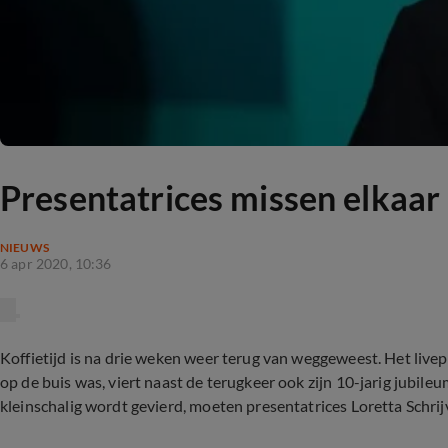
Presentatrices missen elkaar b
NIEUWS
6 apr 2020, 10:36
Koffietijd is na drie weken weer terug van weggeweest. Het liv
op de buis was, viert naast de terugkeer ook zijn 10-jarig jubile
kleinschalig wordt gevierd, moeten presentatrices Loretta Schrijv