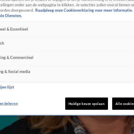
ellingen onder aan de webpagina te klikken. Je selecties zullen overal binnen o
orden doorgevoerd.
Raadpleeg onze Cookieverklaring voor meer informatie.
ale Diensten.
eel & Essentieel
sch
sing & Commercieel
ng & Social media
jen lijst
en beheren
Huidige keuze opslaan
Alle cookie