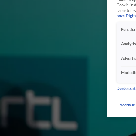
Cookie-inst
Diensten w
onze Digit
Function
Analyti
Adverti
Marketi
Derde parti
Voorkeur