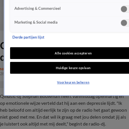
Advertising & Commercieel
Marketing & Social media
Derde partijen lijst
Qmusic-dj in tranen: “Ik ben
depressief”
Alle cookies accepteren
Huidige keuze opslaan
NIEUWS
28 feb 2018, 18:08
Voorkeuren beheren
Qmusic-dj Stephan Bouwman heeft vanmiddag openhartig en
op emotionele wijze verteld dat hij aan een depressie lijdt. "Ik
heb beloofd om altijd eerlijk te zijn op de radio het gaat gewoon
niet goed met me. En dat wil ik graag met jou delen omdat jij als
je luistert ook altijd met mij deelt," begint de radio-dj.