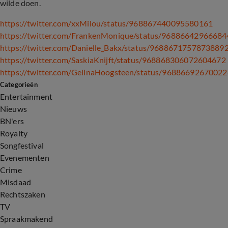
wilde doen.
https://twitter.com/xxMilou/status/968867440095580161
https://twitter.com/FrankenMonique/status/9688664296668
https://twitter.com/Danielle_Bakx/status/9688671757873889
https://twitter.com/SaskiaKnijft/status/968868306072604672
https://twitter.com/GelinaHoogsteen/status/9688669267002
Categorieën
Entertainment
Nieuws
BN'ers
Royalty
Songfestival
Evenementen
Crime
Misdaad
Rechtszaken
TV
Spraakmakend