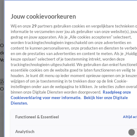
Jouw cookievoorkeuren
Wij en onze
29
partners gebruiken cookies en vergelijkbare technieken 
informatie te verzamelen over jou als gebruiker van onze website(s), jou
gedrag en jouw apparaten. Als je „Alle cookies accepteren” selecteert,
worden trackingtechnologieën ingeschakeld om onze advertenties en
Overzicht
Afleveringen
Tip
Entertainment
BN'ers
TV
Crime
Algemeen
content te kunnen personaliseren, onze producten en diensten te verbet
de redactie
Nieuwsbrief
en om de prestaties van advertenties en content te meten. Als je „Huidi
keuze opslaan” selecteert of je toestemming intrekt, worden deze
Volg Shownieuws
trackingtechnologieën uitgeschakeld. We gebruiken dan enkel functionel
essentiële cookies om de website goed te laten functioneren en veilig te
houden. Je kunt dit menu op ieder moment opnieuw openen om je keuzes
wijzigen of om je toestemming in te trekken door op de link Cookie-
Zoeken
instellingen onder aan de webpagina te klikken. Je selecties zullen overal
Overzicht
Entertainment
Spraakmakend
Reality
Crime
Video's
Afl
binnen onze Digitale Diensten worden doorgevoerd.
Raadpleeg onze
Cookieverklaring voor meer informatie.
Bekijk hier onze Digitale
Diensten.
Altijd ac
Functioneel & Essentieel
Analytisch