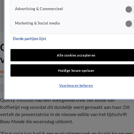
Advertising & Commercieel
Marketing & Social media
Derde partijen lijst
Quinty Trustfull voelde einde
van Koffietijd aankomen
Alle cookies accepteren
Huidige keuze opslaan
NIEUWS
4 apr 2023, 19:02
Voorkeuren beheren
Quinty Trustfull had een voorgevoel over het einde van
Koffietijd nog voordat dit duidelijk werd gemaakt aan haar. Dit
vertelt de presentatrice in de nieuwe editie van het tijdschrift
Beau Monde
die woensdag uitkomt.
"Eind vorig jaar had ik een evaluatiegesprek en daarin kwam een