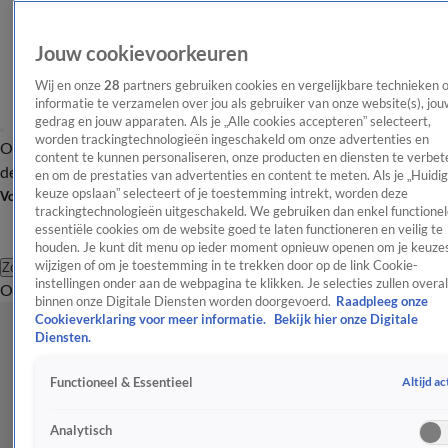
Jouw cookievoorkeuren
Wij en onze
28
partners gebruiken cookies en vergelijkbare technieken 
informatie te verzamelen over jou als gebruiker van onze website(s), jou
gedrag en jouw apparaten. Als je „Alle cookies accepteren” selecteert,
worden trackingtechnologieën ingeschakeld om onze advertenties en
Overzicht
Afleveringen
Tip
Entertainment
BN'ers
TV
Crime
Algemeen
content te kunnen personaliseren, onze producten en diensten te verbet
de redactie
Nieuwsbrief
en om de prestaties van advertenties en content te meten. Als je „Huidi
keuze opslaan” selecteert of je toestemming intrekt, worden deze
Volg Shownieuws
trackingtechnologieën uitgeschakeld. We gebruiken dan enkel functionel
essentiële cookies om de website goed te laten functioneren en veilig te
houden. Je kunt dit menu op ieder moment opnieuw openen om je keuzes
wijzigen of om je toestemming in te trekken door op de link Cookie-
Zoeken
instellingen onder aan de webpagina te klikken. Je selecties zullen overal
Overzicht
Entertainment
Spraakmakend
Reality
Crime
Video's
Afl
binnen onze Digitale Diensten worden doorgevoerd.
Raadpleeg onze
Cookieverklaring voor meer informatie.
Bekijk hier onze Digitale
Diensten.
Altijd ac
Functioneel & Essentieel
Analytisch