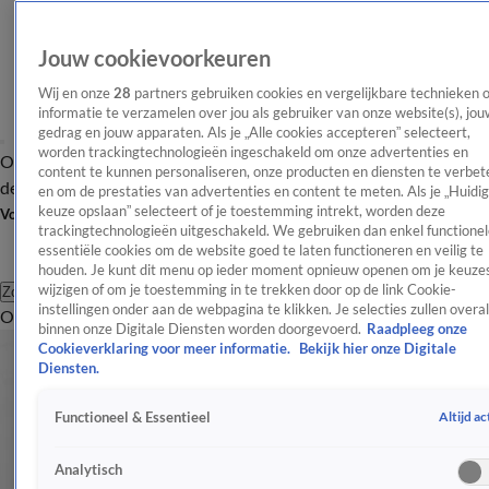
Jouw cookievoorkeuren
Wij en onze
28
partners gebruiken cookies en vergelijkbare technieken 
informatie te verzamelen over jou als gebruiker van onze website(s), jou
gedrag en jouw apparaten. Als je „Alle cookies accepteren” selecteert,
worden trackingtechnologieën ingeschakeld om onze advertenties en
Overzicht
Afleveringen
Tip
Entertainment
BN'ers
TV
Crime
Algemeen
content te kunnen personaliseren, onze producten en diensten te verbet
de redactie
Nieuwsbrief
en om de prestaties van advertenties en content te meten. Als je „Huidi
keuze opslaan” selecteert of je toestemming intrekt, worden deze
Volg Shownieuws
trackingtechnologieën uitgeschakeld. We gebruiken dan enkel functionel
essentiële cookies om de website goed te laten functioneren en veilig te
houden. Je kunt dit menu op ieder moment opnieuw openen om je keuzes
wijzigen of om je toestemming in te trekken door op de link Cookie-
Zoeken
instellingen onder aan de webpagina te klikken. Je selecties zullen overal
Overzicht
Entertainment
Spraakmakend
Reality
Crime
Video's
Afl
binnen onze Digitale Diensten worden doorgevoerd.
Raadpleeg onze
Cookieverklaring voor meer informatie.
Bekijk hier onze Digitale
Diensten.
Altijd ac
Functioneel & Essentieel
Analytisch