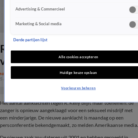
Advertising & Commercieel
Marketing & Social media
Derde partijen lijst
R. Kelly wéér aangeklaagd
voor seksueel wangedrag
Alle cookies accepteren
Huidige keuze opslaan
NIEUWS
5 aug 2019, 22:10
Voorkeuren beheren
Het aantal
aanklachten tegen R. Kelly
blijft maar toenemen: de
zanger is opnieuw aangeklaagd voor een seksueel misdrijf met
een minderjarige. De nieuwe aanklacht is maandag op een
persconferentie bekendgemaakt, zo melden Amerikaanse media.
De nieuwe zaak zou dateren uit 2001 en hebben gespeeld in