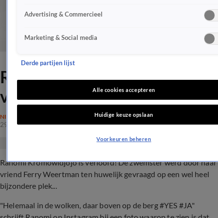
Advertising & Commercieel
Marketing & Social media
Derde partijen lijst
Ranomi Kromowidjojo is
verloofd!
Alle cookies accepteren
Huidige keuze opslaan
NIEUWS
29 dec 2019, 20:35
Voorkeuren beheren
Ranomi Kromowidjojo is verloofd! De zwemster werd door haar
vriend Ferry Weertman ten huwelijk gevraagd op een wel heel
bijzondere plek...
"Helemaal in de wolken, daar boven op de berg #YES #JA"
schrijft Ranomi op Instagram bij een foto waarop te zien is dat