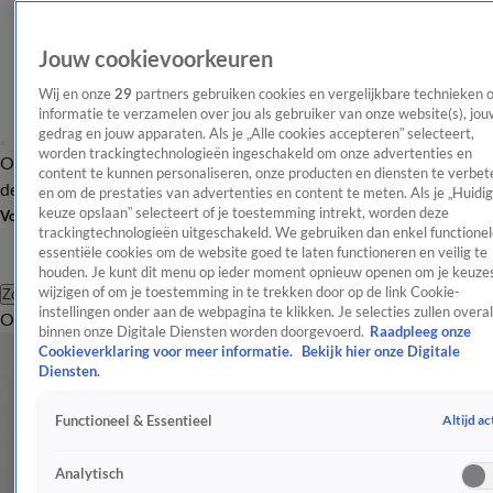
Jouw cookievoorkeuren
Wij en onze
29
partners gebruiken cookies en vergelijkbare technieken 
informatie te verzamelen over jou als gebruiker van onze website(s), jou
gedrag en jouw apparaten. Als je „Alle cookies accepteren” selecteert,
worden trackingtechnologieën ingeschakeld om onze advertenties en
Overzicht
Afleveringen
Tip
Entertainment
BN'ers
TV
Crime
Algemeen
content te kunnen personaliseren, onze producten en diensten te verbet
de redactie
Nieuwsbrief
en om de prestaties van advertenties en content te meten. Als je „Huidi
keuze opslaan” selecteert of je toestemming intrekt, worden deze
Volg Shownieuws
trackingtechnologieën uitgeschakeld. We gebruiken dan enkel functionel
essentiële cookies om de website goed te laten functioneren en veilig te
houden. Je kunt dit menu op ieder moment opnieuw openen om je keuzes
wijzigen of om je toestemming in te trekken door op de link Cookie-
Zoeken
instellingen onder aan de webpagina te klikken. Je selecties zullen overal
Overzicht
Entertainment
Spraakmakend
Reality
Crime
Video's
Afl
binnen onze Digitale Diensten worden doorgevoerd.
Raadpleeg onze
Cookieverklaring voor meer informatie.
Bekijk hier onze Digitale
Diensten.
Altijd ac
Functioneel & Essentieel
Analytisch