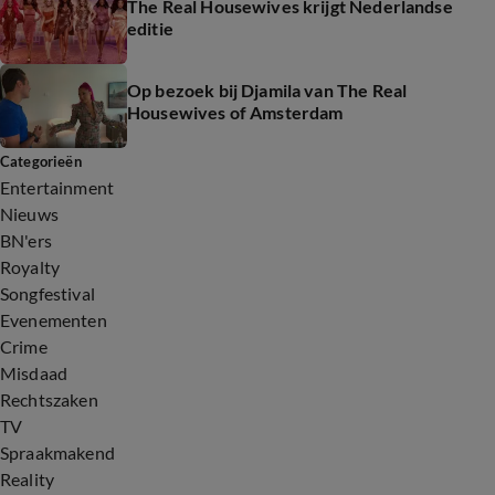
The Real Housewives krijgt Nederlandse
editie
Op bezoek bij Djamila van The Real
Housewives of Amsterdam
Categorieën
Entertainment
Nieuws
BN'ers
Royalty
Songfestival
Evenementen
Crime
Misdaad
Rechtszaken
TV
Spraakmakend
Reality