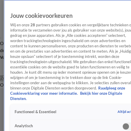
Jouw cookievoorkeuren
Wij en onze
28
partners gebruiken cookies en vergelijkbare technieken 
informatie te verzamelen over jou als gebruiker van onze website(s), jou
gedrag en jouw apparaten. Als je „Alle cookies accepteren” selecteert,
worden trackingtechnologieën ingeschakeld om onze advertenties en
Overzicht
Afleveringen
Tip
Entertainment
BN'ers
TV
Crime
Algemeen
content te kunnen personaliseren, onze producten en diensten te verbet
de redactie
Nieuwsbrief
en om de prestaties van advertenties en content te meten. Als je „Huidi
keuze opslaan” selecteert of je toestemming intrekt, worden deze
Volg Shownieuws
trackingtechnologieën uitgeschakeld. We gebruiken dan enkel functionel
essentiële cookies om de website goed te laten functioneren en veilig te
houden. Je kunt dit menu op ieder moment opnieuw openen om je keuzes
wijzigen of om je toestemming in te trekken door op de link Cookie-
Zoeken
instellingen onder aan de webpagina te klikken. Je selecties zullen overal
Overzicht
Entertainment
Spraakmakend
Reality
Crime
Video's
Afl
binnen onze Digitale Diensten worden doorgevoerd.
Raadpleeg onze
Cookieverklaring voor meer informatie.
Bekijk hier onze Digitale
Diensten.
Altijd ac
Functioneel & Essentieel
Analytisch