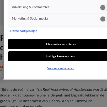
Advertising & Commercieel
Marketing & Social media
Derde partijen lijst
Real housewives loslippig
over 'nieuwe seizoen' en 'ex-
Alle cookies accepteren
housewife'
Huidige keuze opslaan
NIEUWS
Voorkeuren beheren
9 mei 2023, 14:19
Tijdens de reünie van
The Real Housewives of Amsterdam
wordt al
duidelijk dat housewife Sheila Bergeik niet bepaald lekker in de
groep ligt. De uitspraken van Cherry-Ann en Kimmylien
verbazen ons dan ook niet.....