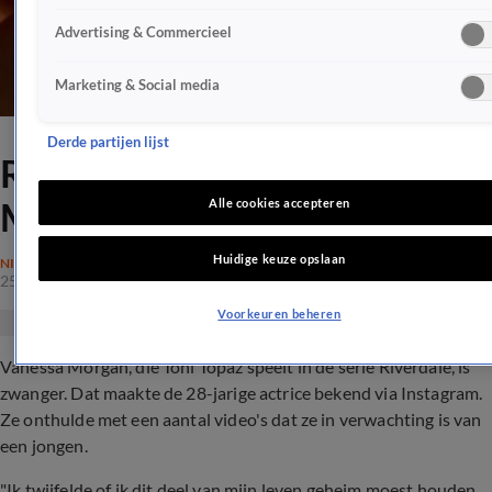
Advertising & Commercieel
Marketing & Social media
Derde partijen lijst
Riverdale-actrice Vanessa
Morgan is zwanger
Alle cookies accepteren
Huidige keuze opslaan
NIEUWS
25 juli 2020, 11:56
Voorkeuren beheren
Vanessa Morgan, die Toni Topaz speelt in de serie Riverdale, is
zwanger. Dat maakte de 28-jarige actrice bekend via Instagram.
Ze onthulde met een aantal video's dat ze in verwachting is van
een jongen.
"Ik twijfelde of ik dit deel van mijn leven geheim moest houden