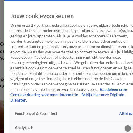
Jouw cookievoorkeuren
Wij en onze
29
partners gebruiken cookies en vergelijkbare technieken 
informatie te verzamelen over jou als gebruiker van onze website(s), jou
gedrag en jouw apparaten. Als je „Alle cookies accepteren” selecteert,
worden trackingtechnologieën ingeschakeld om onze advertenties en
Overzicht
Afleveringen
Tip
Entertainment
BN'ers
TV
Crime
Algemeen
content te kunnen personaliseren, onze producten en diensten te verbet
de redactie
Nieuwsbrief
en om de prestaties van advertenties en content te meten. Als je „Huidi
keuze opslaan” selecteert of je toestemming intrekt, worden deze
Volg Shownieuws
trackingtechnologieën uitgeschakeld. We gebruiken dan enkel functionel
essentiële cookies om de website goed te laten functioneren en veilig te
houden. Je kunt dit menu op ieder moment opnieuw openen om je keuzes
wijzigen of om je toestemming in te trekken door op de link Cookie-
Zoeken
instellingen onder aan de webpagina te klikken. Je selecties zullen overal
Overzicht
Entertainment
Spraakmakend
Reality
Crime
Video's
Afl
binnen onze Digitale Diensten worden doorgevoerd.
Raadpleeg onze
Cookieverklaring voor meer informatie.
Bekijk hier onze Digitale
Diensten.
Altijd ac
Functioneel & Essentieel
Analytisch