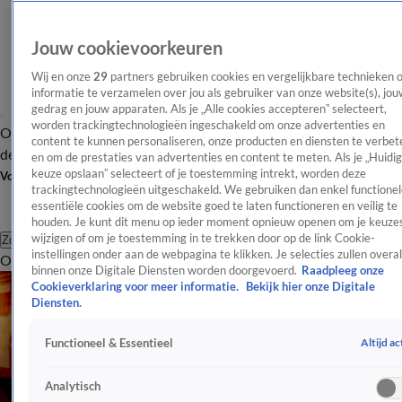
Jouw cookievoorkeuren
Wij en onze
29
partners gebruiken cookies en vergelijkbare technieken 
informatie te verzamelen over jou als gebruiker van onze website(s), jou
gedrag en jouw apparaten. Als je „Alle cookies accepteren” selecteert,
worden trackingtechnologieën ingeschakeld om onze advertenties en
Overzicht
Afleveringen
Tip
Entertainment
BN'ers
TV
Crime
Algemeen
content te kunnen personaliseren, onze producten en diensten te verbet
de redactie
Nieuwsbrief
en om de prestaties van advertenties en content te meten. Als je „Huidi
keuze opslaan” selecteert of je toestemming intrekt, worden deze
Volg Shownieuws
trackingtechnologieën uitgeschakeld. We gebruiken dan enkel functionel
essentiële cookies om de website goed te laten functioneren en veilig te
houden. Je kunt dit menu op ieder moment opnieuw openen om je keuzes
wijzigen of om je toestemming in te trekken door op de link Cookie-
Zoeken
instellingen onder aan de webpagina te klikken. Je selecties zullen overal
Overzicht
Entertainment
Spraakmakend
Reality
Crime
Video's
Afl
binnen onze Digitale Diensten worden doorgevoerd.
Raadpleeg onze
Cookieverklaring voor meer informatie.
Bekijk hier onze Digitale
Diensten.
Altijd ac
Functioneel & Essentieel
Analytisch