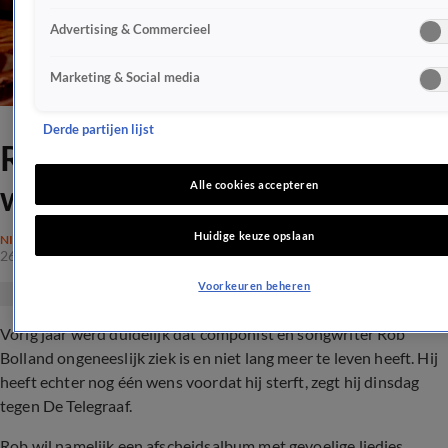
Advertising & Commercieel
Marketing & Social media
Derde partijen lijst
Rob Bolland heeft nog één
wens voor hij sterft
Alle cookies accepteren
Huidige keuze opslaan
NIEUWS
26 jan 2021, 20:52
Voorkeuren beheren
Vorig jaar werd duidelijk dat componist en songwriter Rob
Bolland ongeneeslijk ziek is en niet lang meer te leven heeft. Hij
heeft echter nog één wens voordat hij sterft, zegt hij dinsdag
tegen De Telegraaf.
Rob wil namelijk een afscheidsalbum met gevoelige liedjes