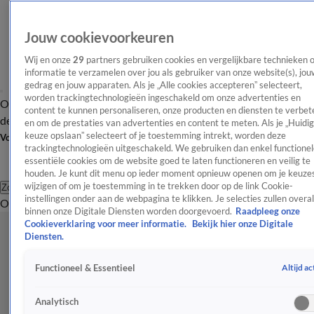
Jouw cookievoorkeuren
Wij en onze
29
partners gebruiken cookies en vergelijkbare technieken 
informatie te verzamelen over jou als gebruiker van onze website(s), jou
gedrag en jouw apparaten. Als je „Alle cookies accepteren” selecteert,
worden trackingtechnologieën ingeschakeld om onze advertenties en
Overzicht
Afleveringen
Tip
Entertainment
BN'ers
TV
Crime
Algemeen
content te kunnen personaliseren, onze producten en diensten te verbet
de redactie
Nieuwsbrief
en om de prestaties van advertenties en content te meten. Als je „Huidi
keuze opslaan” selecteert of je toestemming intrekt, worden deze
Volg Shownieuws
trackingtechnologieën uitgeschakeld. We gebruiken dan enkel functionel
essentiële cookies om de website goed te laten functioneren en veilig te
houden. Je kunt dit menu op ieder moment opnieuw openen om je keuzes
wijzigen of om je toestemming in te trekken door op de link Cookie-
Zoeken
instellingen onder aan de webpagina te klikken. Je selecties zullen overal
Overzicht
Entertainment
Spraakmakend
Reality
Crime
Video's
Afl
binnen onze Digitale Diensten worden doorgevoerd.
Raadpleeg onze
Cookieverklaring voor meer informatie.
Bekijk hier onze Digitale
Diensten.
Altijd ac
Functioneel & Essentieel
Analytisch