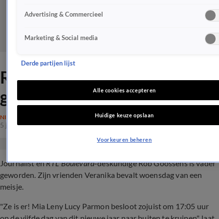
Advertising & Commercieel
Marketing & Social media
Derde partijen lijst
Rob Goossens vader
geworden van dochtertje
Alle cookies accepteren
Huidige keuze opslaan
NIEUWS
5 jan 2022, 20:19
Voorkeuren beheren
Journalist en
RTL Boulevard
-deskundige Rob Goossens is vader
geworden. Zijn vrienden Veranika bevalt woensdag van een
meisje.
"Ze is er! Mia Leny Lucy Parmon besloot zojuist om 17:05 uur
op de vijfde dag van dit nieuwe jaar naar buiten te kruipen", laat