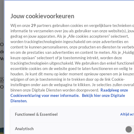
Jouw cookievoorkeuren
Wij en onze
29
partners gebruiken cookies en vergelijkbare technieken 
informatie te verzamelen over jou als gebruiker van onze website(s), jou
gedrag en jouw apparaten. Als je „Alle cookies accepteren” selecteert,
worden trackingtechnologieën ingeschakeld om onze advertenties en
Overzicht
Afleveringen
Tip
Entertainment
BN'ers
TV
Crime
Algemeen
content te kunnen personaliseren, onze producten en diensten te verbet
de redactie
Nieuwsbrief
en om de prestaties van advertenties en content te meten. Als je „Huidi
keuze opslaan” selecteert of je toestemming intrekt, worden deze
Volg Shownieuws
trackingtechnologieën uitgeschakeld. We gebruiken dan enkel functionel
essentiële cookies om de website goed te laten functioneren en veilig te
houden. Je kunt dit menu op ieder moment opnieuw openen om je keuzes
wijzigen of om je toestemming in te trekken door op de link Cookie-
Zoeken
instellingen onder aan de webpagina te klikken. Je selecties zullen overal
Overzicht
Entertainment
Spraakmakend
Reality
Crime
Video's
Afl
binnen onze Digitale Diensten worden doorgevoerd.
Raadpleeg onze
Cookieverklaring voor meer informatie.
Bekijk hier onze Digitale
Diensten.
Altijd ac
Functioneel & Essentieel
Analytisch