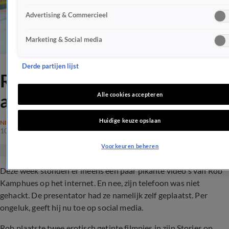
Advertising & Commercieel
Marketing & Social media
Derde partijen lijst
Rob Kamphues biedt excuses
aan voor erotische filmpjes
Alle cookies accepteren
Huidige keuze opslaan
NIEUWS
10 juni 2022, 22:16
Voorkeuren beheren
Deze week stonden er ineens een paar pikante video's van Rob
Kamphues op het internet. En nee, zijn telefoon was niet
gehackt. De presentator had ze namelijk zelf geplaatst. Per
ongeluk, geeft hij nu toe op social media.
Rob plaatste twee erotisch getinte filmpjes in zijn Stories op