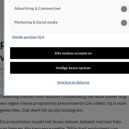
Advertising & Commercieel
Marketing & Social media
Derde partijen lijst
Robbert Rodenburg
verwelkomt nieuwe liefde
Alle cookies accepteren
Huidige keuze opslaan
NIEUWS
18 jan 2024, 19:01
Voorkeuren beheren
Geweldig nieuws voor Robbert Rodenburg, die deze zomer nog
een eigen nieuw programma presenteerde (
zie video
): hij is oom
geworden. Dat deelt hij op zijn Instagram.
De presentator maakt het leuke nieuws bekend met een foto
van hem en zijn kersverse neefje. "
Mijn hart explodeert van