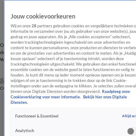
Jouw cookievoorkeuren
Wij en onze
28
partners gebruiken cookies en vergelijkbare technieken 
informatie te verzamelen over jou als gebruiker van onze website(s), jou
gedrag en jouw apparaten. Als je „Alle cookies accepteren” selecteert,
worden trackingtechnologieën ingeschakeld om onze advertenties en
Overzicht
Afleveringen
Tip
Entertainment
BN'ers
TV
Crime
Algemeen
content te kunnen personaliseren, onze producten en diensten te verbet
de redactie
Nieuwsbrief
en om de prestaties van advertenties en content te meten. Als je „Huidi
keuze opslaan” selecteert of je toestemming intrekt, worden deze
Volg Shownieuws
trackingtechnologieën uitgeschakeld. We gebruiken dan enkel functionel
essentiële cookies om de website goed te laten functioneren en veilig te
houden. Je kunt dit menu op ieder moment opnieuw openen om je keuzes
wijzigen of om je toestemming in te trekken door op de link Cookie-
Zoeken
instellingen onder aan de webpagina te klikken. Je selecties zullen overal
Overzicht
Entertainment
Spraakmakend
Reality
Crime
Video's
Afl
binnen onze Digitale Diensten worden doorgevoerd.
Raadpleeg onze
Cookieverklaring voor meer informatie.
Bekijk hier onze Digitale
Diensten.
Altijd ac
Functioneel & Essentieel
Analytisch