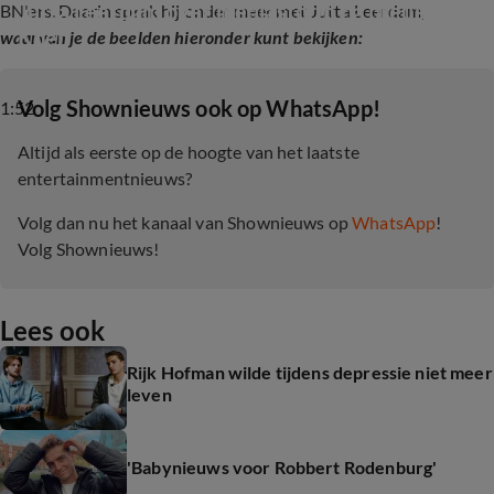
Jutta Leerdam over mediastorm na breuk 
BN'ers. Daarin sprak hij onder meer met Jutta Leerdam,
Koen
waarvan je de beelden hieronder kunt bekijken:
‎Volg Shownieuws ook op WhatsApp!
1:52
Altijd als eerste op de hoogte van het laatste
entertainmentnieuws?
Volg dan nu het kanaal van Shownieuws op
WhatsApp
!
Volg Shownieuws!
Lees ook
Rijk Hofman wilde tijdens depressie niet meer
leven
'Babynieuws voor Robbert Rodenburg'