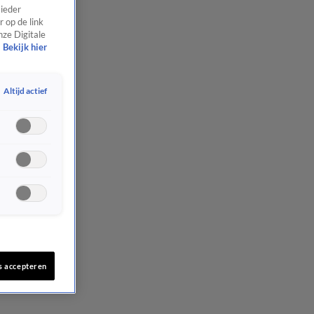
 ieder
 op de link
nze Digitale
Bekijk hier
Altijd actief
s accepteren