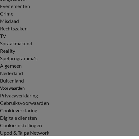
Evenementen
Crime
Misdaad
Rechtszaken
TV
Spraakmakend
Reality
Spelprogramma's
Algemeen
Nederland
Buitenland
Voorwaarden
Privacyverklaring
Gebruiksvoorwaarden
Cookieverklaring
Digitale diensten
Cookie instellingen
Upod & Talpa Network