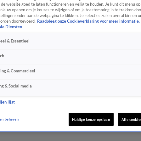
de website goed te laten functioneren en veilig te houden. Je kunt dit menu op
ieuw openen om je keuzes te wijzigen of om je toestemming in te trekken door
ellingen onder aan de webpagina te klikken. Je selecties zullen overal binnen o
orden doorgevoerd.
Raadpleeg onze Cookieverklaring voor meer informatie.
ale Diensten.
eel & Essentieel
sch
sing & Commercieel
ng & Social media
jen lijst
en beheren
Huidige keuze opslaan
Alle cookie