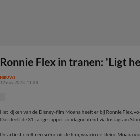
Ronnie Flex in tranen: 'Ligt he
NIEUWS
12 nov 2023, 11:38
Het kijken van de Disney-film Moana heeft er bij Ronnie Flex, voo
Dat deelt de 31-jarige rapper zondagochtend via Instagram Stori
De artiest deelt een scène uit de film, waarin de kleine Moana voo