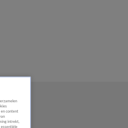
 verzamelen
okies
 en content
van
ing intrekt,
 essentiële