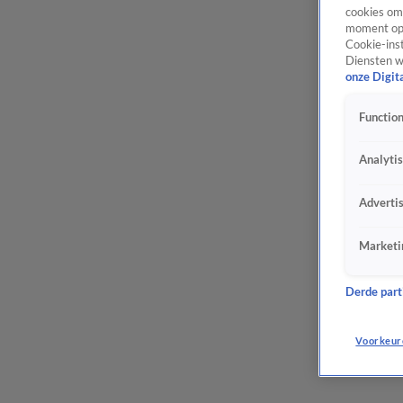
cookies om 
moment opn
Cookie-inst
Diensten w
onze Digit
Function
Analyti
Adverti
Marketi
Derde parti
Voorkeur