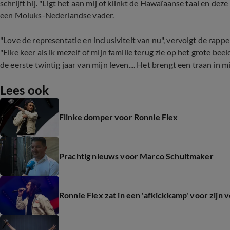
schrijft hij. "Ligt het aan mij of klinkt de Hawaïaanse taal en de
een Moluks-Nederlandse vader.
"Love de representatie en inclusiviteit van nu", vervolgt de rappe
"Elke keer als ik mezelf of mijn familie terug zie op het grote bee
de eerste twintig jaar van mijn leven.... Het brengt een traan in mi
Lees ook
Flinke domper voor Ronnie Flex
Prachtig nieuws voor Marco Schuitmaker
Ronnie Flex zat in een 'afkickkamp' voor zijn 