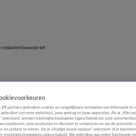
e redactie
Nieuwsbrief
everingen
ookievoorkeuren
e
29
partners gebruiken cookies en vergelijkbare technieken om informatie te
s gebruiker van onze website(s), jouw gedrag en jouw apparaten. Als je „Alle co
” selecteert, worden trackingtechnologieën ingeschakeld om onze advertenties
personaliseren, onze producten en diensten te verbeteren en om de prestaties 
s en content te meten. Als je „Huidige keuze opslaan” selecteert of je toestemm
e trackingtechnologieën uitgeschakeld. We gebruiken dan enkel functionele en