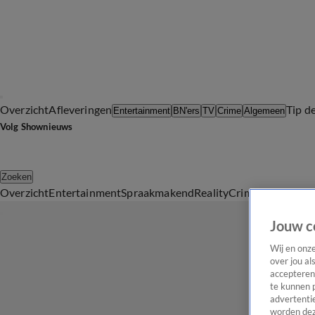
Overzicht
Afleveringen
Tip d
Entertainment
BN'ers
TV
Crime
Algemeen
Volg Shownieuws
Zoeken
Overzicht
Entertainment
Spraakmakend
Reality
Crime
Video's
Afl
Jouw c
Wij en onz
over jou al
accepteren
te kunnen 
advertentie
worden dez