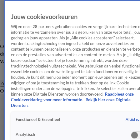
Jouw cookievoorkeuren
Wij en onze
28
partners gebruiken cookies en vergelijkbare technieken 
informatie te verzamelen over jou als gebruiker van onze website(s), jou
gedrag en jouw apparaten. Als je „Alle cookies accepteren” selecteert,
worden trackingtechnologieën ingeschakeld om onze advertenties en
Overzicht
Afleveringen
Tip
Entertainment
BN'ers
TV
Crime
Algemeen
content te kunnen personaliseren, onze producten en diensten te verbet
de redactie
Nieuwsbrief
en om de prestaties van advertenties en content te meten. Als je „Huidi
keuze opslaan” selecteert of je toestemming intrekt, worden deze
Volg Shownieuws
trackingtechnologieën uitgeschakeld. We gebruiken dan enkel functionel
essentiële cookies om de website goed te laten functioneren en veilig te
houden. Je kunt dit menu op ieder moment opnieuw openen om je keuzes
wijzigen of om je toestemming in te trekken door op de link Cookie-
Zoeken
instellingen onder aan de webpagina te klikken. Je selecties zullen overal
Overzicht
Entertainment
Spraakmakend
Reality
Crime
Video's
Afl
binnen onze Digitale Diensten worden doorgevoerd.
Raadpleeg onze
Cookieverklaring voor meer informatie.
Bekijk hier onze Digitale
Diensten.
Altijd ac
Functioneel & Essentieel
Analytisch