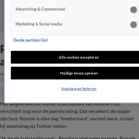
Advertising & Commercieel
Marketing & Social media
Derde partijen lijst
Ronnie Flex verzekert fans:
album komt nog dit jaar
Alle cookies accepteren
Huidige keuze opslaan
NIEUWS
18 sep 2019, 12:36
Voorkeuren beheren
Het langverwachte vierde studioalbum van Ronnie Flex
verschijnt nog voor de jaarwisseling. Dat verzekert de rapper
zijn fans. Ronnie is elke dag "kneiterhard" aan het werk, zo laat
hij woensdag op Twitter weten.
"Ik zie de laatste tijd vaak... Ronnie is niet meer gaande.. Ronnie