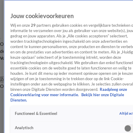
Jouw cookievoorkeuren
Wij en onze
29
partners gebruiken cookies en vergelijkbare technieken 
informatie te verzamelen over jou als gebruiker van onze website(s), jou
gedrag en jouw apparaten. Als je „Alle cookies accepteren” selecteert,
worden trackingtechnologieën ingeschakeld om onze advertenties en
Overzicht
Afleveringen
Tip
Entertainment
BN'ers
TV
Crime
Algemeen
content te kunnen personaliseren, onze producten en diensten te verbet
de redactie
Nieuwsbrief
en om de prestaties van advertenties en content te meten. Als je „Huidi
keuze opslaan” selecteert of je toestemming intrekt, worden deze
Volg Shownieuws
trackingtechnologieën uitgeschakeld. We gebruiken dan enkel functionel
essentiële cookies om de website goed te laten functioneren en veilig te
houden. Je kunt dit menu op ieder moment opnieuw openen om je keuzes
wijzigen of om je toestemming in te trekken door op de link Cookie-
Zoeken
instellingen onder aan de webpagina te klikken. Je selecties zullen overal
Overzicht
Entertainment
Spraakmakend
Reality
Crime
Video's
Afl
binnen onze Digitale Diensten worden doorgevoerd.
Raadpleeg onze
Cookieverklaring voor meer informatie.
Bekijk hier onze Digitale
Diensten.
Altijd ac
Functioneel & Essentieel
Analytisch