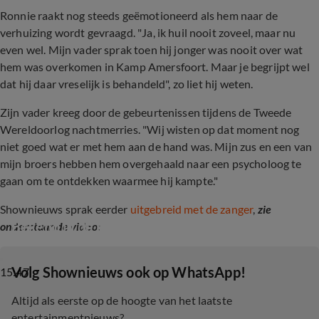
Ronnie raakt nog steeds geëmotioneerd als hem naar de
verhuizing wordt gevraagd. "Ja, ik huil nooit zoveel, maar nu
even wel. Mijn vader sprak toen hij jonger was nooit over wat
hem was overkomen in Kamp Amersfoort. Maar je begrijpt wel
dat hij daar vreselijk is behandeld", zo liet hij weten.
Zijn vader kreeg door de gebeurtenissen tijdens de Tweede
Wereldoorlog nachtmerries. "Wij wisten op dat moment nog
niet goed wat er met hem aan de hand was. Mijn zus en een van
mijn broers hebben hem overgehaald naar een psycholoog te
gaan om te ontdekken waarmee hij kampte."
Shownieuws sprak eerder
uitgebreid met de zanger
,
zie
Bekend in de buurt met Ronnie Tober
onderstaande video:
‎Volg Shownieuws ook op WhatsApp!
15:47
Altijd als eerste op de hoogte van het laatste
entertainmentnieuws?