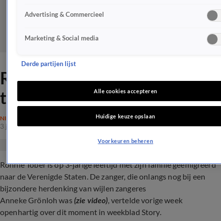
Advertising & Commercieel
Marketing & Social media
Derde partijen lijst
Ronnie Tober in tranen
tijdens interview
Alle cookies accepteren
Huidige keuze opslaan
NIEUWS
3 juli 2024, 15:56
Voorkeuren beheren
Ronnie Tober is op 3-jarige leeftijd met zijn familie geëmigreerd
naar de Verenigde Staten. De zanger,
die onlangs nog bij een
bijzondere herdenking van wijlen zangeres
Anneke Grönloh was
(zie video)
,
vertelde vorige week
openhartig over dit moment in weekblad Story.