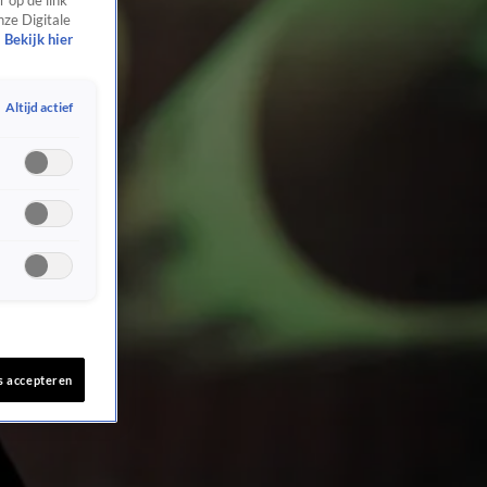
 op de link
nze Digitale
Bekijk hier
Altijd actief
s accepteren