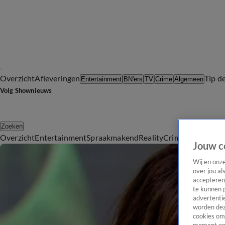
Overzicht
Afleveringen
Tip d
Entertainment
BN'ers
TV
Crime
Algemeen
Volg Shownieuws
Zoeken
Overzicht
Entertainment
Spraakmakend
Reality
Crime
Video's
Afl
Jouw c
Wij en onz
over jou al
accepteren
te kunnen 
advertentie
worden dez
cookies om 