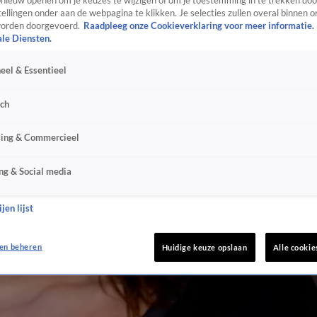
ieuw openen om je keuzes te wijzigen of om je toestemming in te trekken door
ellingen onder aan de webpagina te klikken. Je selecties zullen overal binnen o
orden doorgevoerd.
Raadpleeg onze Cookieverklaring voor meer informatie.
ale Diensten.
eel & Essentieel
sch
sing & Commercieel
ng & Social media
jen lijst
en beheren
Huidige keuze opslaan
Alle cookie