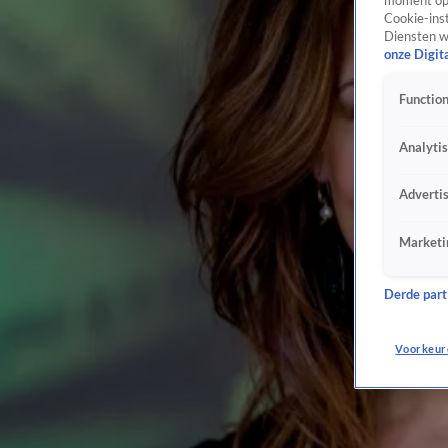
moment opn
Cookie-inst
Diensten w
onze Digit
Function
Analyti
Adverti
Marketi
Derde parti
Voorkeur