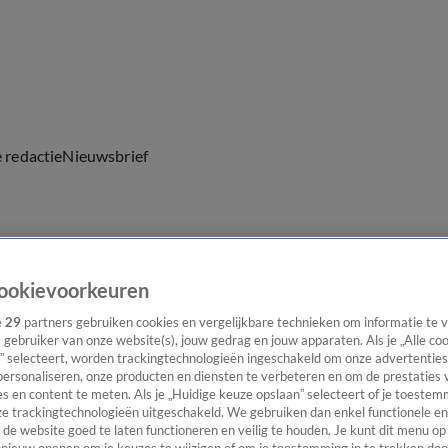
e redactie
Nieuwsbrief
everingen
ookievoorkeuren
e
29
partners gebruiken cookies en vergelijkbare technieken om informatie te
s gebruiker van onze website(s), jouw gedrag en jouw apparaten. Als je „Alle co
” selecteert, worden trackingtechnologieën ingeschakeld om onze advertenties
personaliseren, onze producten en diensten te verbeteren en om de prestaties 
s en content te meten. Als je „Huidige keuze opslaan” selecteert of je toestemm
e trackingtechnologieën uitgeschakeld. We gebruiken dan enkel functionele en
de website goed te laten functioneren en veilig te houden. Je kunt dit menu op