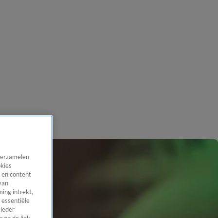
 verzamelen
okies
 en content
van
ing intrekt,
 essentiële
 ieder