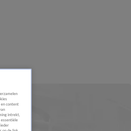
 verzamelen
okies
 en content
van
ing intrekt,
 essentiële
 ieder
 op de link