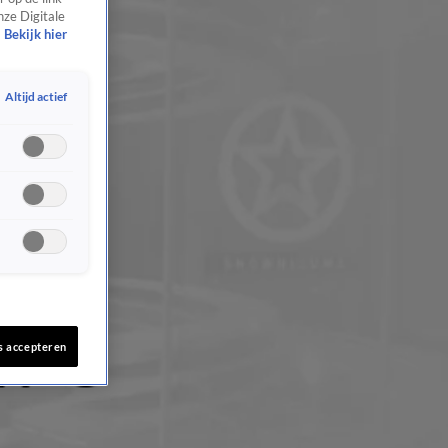
nze Digitale
Bekijk hier
Altijd actief
s accepteren