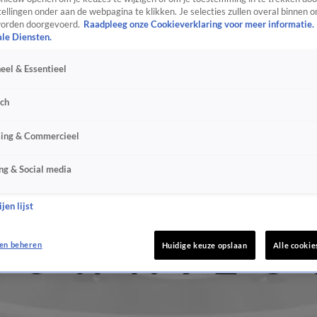
ellingen onder aan de webpagina te klikken. Je selecties zullen overal binnen o
orden doorgevoerd.
Raadpleeg onze Cookieverklaring voor meer informatie.
ale Diensten.
eel & Essentieel
sch
sing & Commercieel
ng & Social media
jen lijst
en beheren
Huidige keuze opslaan
Alle cookie