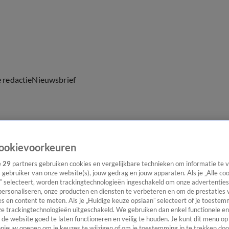
e redactie
Nieuwsbrief
everingen
ookievoorkeuren
e
29
partners gebruiken cookies en vergelijkbare technieken om informatie te
s gebruiker van onze website(s), jouw gedrag en jouw apparaten. Als je „Alle co
” selecteert, worden trackingtechnologieën ingeschakeld om onze advertenties
personaliseren, onze producten en diensten te verbeteren en om de prestaties 
s en content te meten. Als je „Huidige keuze opslaan” selecteert of je toestemm
e trackingtechnologieën uitgeschakeld. We gebruiken dan enkel functionele en
de website goed te laten functioneren en veilig te houden. Je kunt dit menu op
ieuw openen om je keuzes te wijzigen of om je toestemming in te trekken door