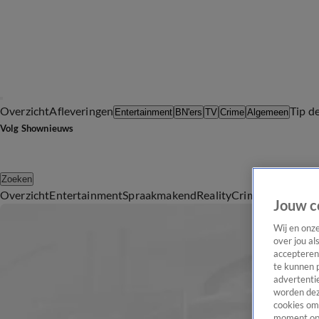
Overzicht
Afleveringen
Tip d
Entertainment
BN'ers
TV
Crime
Algemeen
Volg Shownieuws
Zoeken
Overzicht
Entertainment
Spraakmakend
Reality
Crime
Video's
Afl
Jouw c
Wij en onz
over jou al
accepteren
te kunnen 
advertentie
worden dez
cookies om 
moment opn