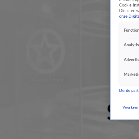
Cookie-inst
Diensten w
onze Digit
Function
Analyti
Adverti
Marketi
Derde parti
Voorkeur