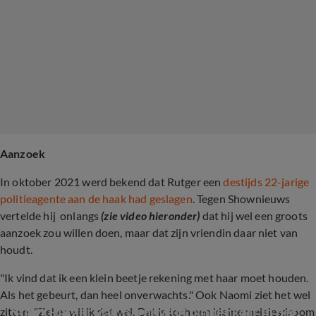
Aanzoek
In oktober 2021 werd bekend dat Rutger een
destijds 22-jarige
politieagente aan de haak had geslagen
. Tegen Shownieuws
vertelde hij onlangs
(zie video hieronder)
dat hij wel een groots
aanzoek zou willen doen, maar dat zijn vriendin daar niet van
houdt.
"Ik vind dat ik een klein beetje rekening met haar moet houden.
Als het gebeurt, dan heel onverwachts." Ook Naomi ziet het wel
Stapt Rutger van Barneveld binnenkort in het 
zitten: "Zeker wil ik dat wel. Dat is toch een kleine meisjesdroom