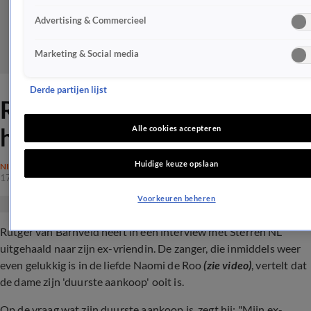
Advertising & Commercieel
Marketing & Social media
Derde partijen lijst
Rutger van Barneveld haalt
hard uit naar ex
Alle cookies accepteren
Huidige keuze opslaan
NIEUWS
17 aug 2024, 21:32
Voorkeuren beheren
Rutger van Barnveld heeft in een interview met Sterren NL
uitgehaald naar zijn ex-vriendin. De zanger, die inmiddels weer
even gelukkig is in de liefde Naomi de Roo
(zie video)
, vertelt dat
de dame zijn 'duurste aankoop' ooit is.
Op de vraag wat zijn duurste aankoop is, zegt hij: "Mijn ex-