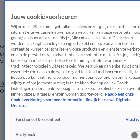
Jouw cookievoorkeuren
Wij en onze
29
partners gebruiken cookies en vergelijkbare technieken 
informatie te verzamelen over jou als gebruiker van onze website(s), jou
gedrag en jouw apparaten. Als je „Alle cookies accepteren” selecteert,
worden trackingtechnologieën ingeschakeld om onze advertenties en
Overzicht
Afleveringen
Tip
Entertainment
BN'ers
TV
Crime
Algemeen
content te kunnen personaliseren, onze producten en diensten te verbet
de redactie
Nieuwsbrief
en om de prestaties van advertenties en content te meten. Als je „Huidi
keuze opslaan” selecteert of je toestemming intrekt, worden deze
Volg Shownieuws
trackingtechnologieën uitgeschakeld. We gebruiken dan enkel functionel
essentiële cookies om de website goed te laten functioneren en veilig te
houden. Je kunt dit menu op ieder moment opnieuw openen om je keuzes
wijzigen of om je toestemming in te trekken door op de link Cookie-
Zoeken
instellingen onder aan de webpagina te klikken. Je selecties zullen overal
Overzicht
Entertainment
Spraakmakend
Reality
Crime
Video's
Afl
binnen onze Digitale Diensten worden doorgevoerd.
Raadpleeg onze
Cookieverklaring voor meer informatie.
Bekijk hier onze Digitale
Diensten.
Altijd ac
Functioneel & Essentieel
Analytisch