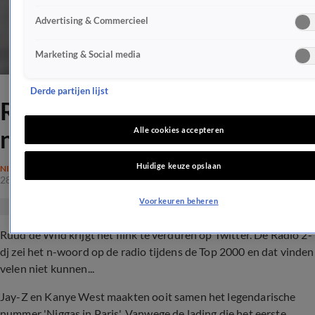
Advertising & Commercieel
Marketing & Social media
Derde partijen lijst
Ruud de Wild onder vuur na
n-woord in Top 2000
Alle cookies accepteren
Huidige keuze opslaan
NIEUWS
28 dec 2020, 21:32
Voorkeuren beheren
Ruud de Wild krijgt het flink te verduren op Twitter. De Radio 2-
dj zei het n-woord op de radio tijdens de Top 2000 en dat vinden
velen niet kunnen...
Jay-Z en Kanye West maakten ooit samen het legendarische
nummer 'Niggas in Paris'. Vanwege de lading die het eerste