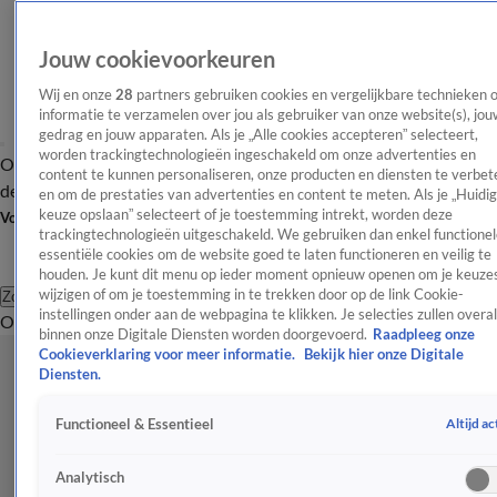
Jouw cookievoorkeuren
Wij en onze
28
partners gebruiken cookies en vergelijkbare technieken 
informatie te verzamelen over jou als gebruiker van onze website(s), jou
gedrag en jouw apparaten. Als je „Alle cookies accepteren” selecteert,
worden trackingtechnologieën ingeschakeld om onze advertenties en
Overzicht
Afleveringen
Tip
Entertainment
BN'ers
TV
Crime
Algemeen
content te kunnen personaliseren, onze producten en diensten te verbet
de redactie
Nieuwsbrief
en om de prestaties van advertenties en content te meten. Als je „Huidi
keuze opslaan” selecteert of je toestemming intrekt, worden deze
Volg Shownieuws
trackingtechnologieën uitgeschakeld. We gebruiken dan enkel functionel
essentiële cookies om de website goed te laten functioneren en veilig te
houden. Je kunt dit menu op ieder moment opnieuw openen om je keuzes
wijzigen of om je toestemming in te trekken door op de link Cookie-
Zoeken
instellingen onder aan de webpagina te klikken. Je selecties zullen overal
Overzicht
Entertainment
Spraakmakend
Reality
Crime
Video's
Afl
binnen onze Digitale Diensten worden doorgevoerd.
Raadpleeg onze
Cookieverklaring voor meer informatie.
Bekijk hier onze Digitale
Diensten.
Altijd ac
Functioneel & Essentieel
Analytisch