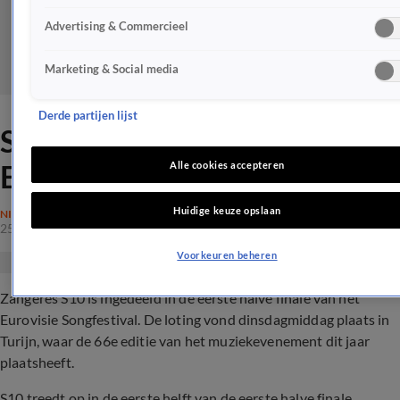
Advertising & Commercieel
Marketing & Social media
Derde partijen lijst
S10 in eerste halve finale
Eurovisie Songfestival
Alle cookies accepteren
Huidige keuze opslaan
NIEUWS
25 jan 2022, 12:48
Voorkeuren beheren
Zangeres S10 is ingedeeld in de eerste halve finale van het
Eurovisie Songfestival. De loting vond dinsdagmiddag plaats in
Turijn, waar de 66e editie van het muziekevenement dit jaar
plaatsheeft.
S10 treedt op in de eerste helft van de eerste halve finale.