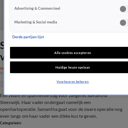
Advertising & Commercieel
Marketing & Social media
Derde partijen lijst
Samantha Steenwijk steekt
vader een hart onder de riem
Alle cookies accepteren
Huidige keuze opslaan
NIEUWS
9 nov 2017, 12:09
Voorkeuren beheren
Een zware en spannende dag voor zangeres Samantha
Steenwijk. Haar vader ondergaat namelijk een
openhartoperatie. Samantha gaat voor de zware operatie nog
even langs om haar vader een dikke kus te geven.
Categorieën