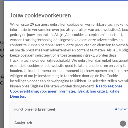
Jouw cookievoorkeuren
Wij en onze
29
partners gebruiken cookies en vergelijkbare technieken 
informatie te verzamelen over jou als gebruiker van onze website(s), jou
gedrag en jouw apparaten. Als je „Alle cookies accepteren” selecteert,
worden trackingtechnologieën ingeschakeld om onze advertenties en
Overzicht
Afleveringen
Tip
Entertainment
BN'ers
TV
Crime
Algemeen
content te kunnen personaliseren, onze producten en diensten te verbet
de redactie
Nieuwsbrief
en om de prestaties van advertenties en content te meten. Als je „Huidi
keuze opslaan” selecteert of je toestemming intrekt, worden deze
Volg Shownieuws
trackingtechnologieën uitgeschakeld. We gebruiken dan enkel functionel
essentiële cookies om de website goed te laten functioneren en veilig te
houden. Je kunt dit menu op ieder moment opnieuw openen om je keuzes
wijzigen of om je toestemming in te trekken door op de link Cookie-
Zoeken
instellingen onder aan de webpagina te klikken. Je selecties zullen overal
Overzicht
Entertainment
Spraakmakend
Reality
Crime
Video's
Afl
binnen onze Digitale Diensten worden doorgevoerd.
Raadpleeg onze
Cookieverklaring voor meer informatie.
Bekijk hier onze Digitale
Diensten.
Altijd ac
Functioneel & Essentieel
Analytisch