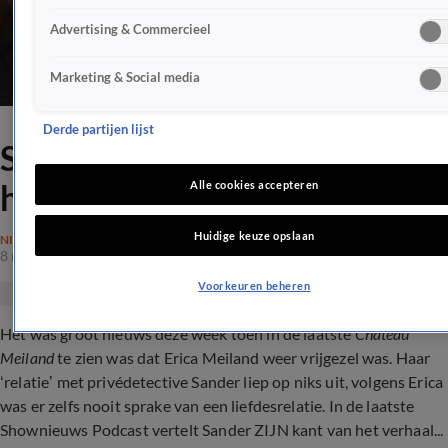
Advertising & Commercieel
Marketing & Social media
Derde partijen lijst
Sander over relatie Erica: we
hadden wél verkering
Alle cookies accepteren
Huidige keuze opslaan
NIEUWS
8 mei 2021, 08:26
Voorkeuren beheren
Het was groot nieuws deze week toen in de laatste
Chateau
Meiland
te zien was dat Erica Meiland weer vrijgezel was. Haar
‘relatie’ met privédetective Sander liep op niks uit, volgens Erica
was er zelfs nooit sprake van een liefdesrelatie. In de laatste
Shownieuws Podcast vertelt Sander ZIJN kant van het verhaal...