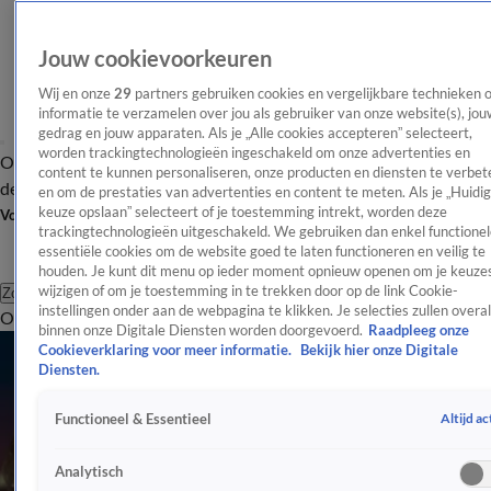
Jouw cookievoorkeuren
Wij en onze
29
partners gebruiken cookies en vergelijkbare technieken 
informatie te verzamelen over jou als gebruiker van onze website(s), jou
gedrag en jouw apparaten. Als je „Alle cookies accepteren” selecteert,
worden trackingtechnologieën ingeschakeld om onze advertenties en
Overzicht
Afleveringen
Tip
Entertainment
BN'ers
TV
Crime
Algemeen
content te kunnen personaliseren, onze producten en diensten te verbet
de redactie
Nieuwsbrief
en om de prestaties van advertenties en content te meten. Als je „Huidi
keuze opslaan” selecteert of je toestemming intrekt, worden deze
Volg Shownieuws
trackingtechnologieën uitgeschakeld. We gebruiken dan enkel functionel
essentiële cookies om de website goed te laten functioneren en veilig te
houden. Je kunt dit menu op ieder moment opnieuw openen om je keuzes
wijzigen of om je toestemming in te trekken door op de link Cookie-
Zoeken
instellingen onder aan de webpagina te klikken. Je selecties zullen overal
Overzicht
Entertainment
Spraakmakend
Reality
Crime
Video's
Afl
binnen onze Digitale Diensten worden doorgevoerd.
Raadpleeg onze
Cookieverklaring voor meer informatie.
Bekijk hier onze Digitale
Diensten.
Altijd ac
Functioneel & Essentieel
Analytisch