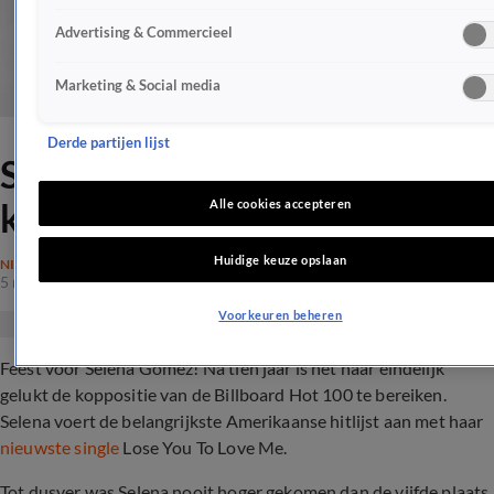
Advertising & Commercieel
Marketing & Social media
Derde partijen lijst
Selena Gomez eindelijk aan
kop in Amerikaanse hitlijst
Alle cookies accepteren
Huidige keuze opslaan
NIEUWS
5 nov 2019, 11:30
Voorkeuren beheren
Feest voor Selena Gomez! Na tien jaar is het haar eindelijk
gelukt de koppositie van de Billboard Hot 100 te bereiken.
Selena voert de belangrijkste Amerikaanse hitlijst aan met haar
nieuwste single
Lose You To Love Me.
Tot dusver was Selena nooit hoger gekomen dan de vijfde plaats.