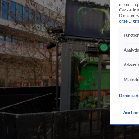
moment opn
Cookie-inst
Diensten w
onze Digit
Function
Analyti
Adverti
Marketi
Derde parti
Voorkeur