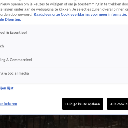
ieuw openen om je keuzes te wijzigen of om je toestemming in te trekken door
ellingen onder aan de webpagina te klikken. Je selecties zullen overal binnen o
orden doorgevoerd.
Raadpleeg onze Cookieverklaring voor meer informatie.
ale Diensten.
eel & Essentieel
sch
sing & Commercieel
ng & Social media
jen lijst
en beheren
Huidige keuze opslaan
Alle cookie