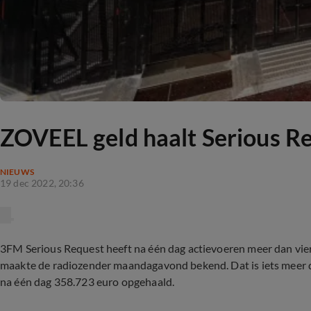
ZOVEEL geld haalt Serious Re
NIEUWS
19 dec 2022, 20:36
3FM Serious Request heeft na één dag actievoeren meer dan vier
maakte de radiozender maandagavond bekend. Dat is iets meer d
na één dag 358.723 euro opgehaald.