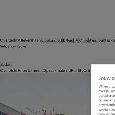
Overzicht
Afleveringen
Tip d
Entertainment
BN'ers
TV
Crime
Algemeen
Volg Shownieuws
Zoeken
Overzicht
Entertainment
Spraakmakend
Reality
Crime
Video's
Afl
Jouw c
Wij en onz
over jou al
accepteren
te kunnen 
advertentie
worden dez
cookies om 