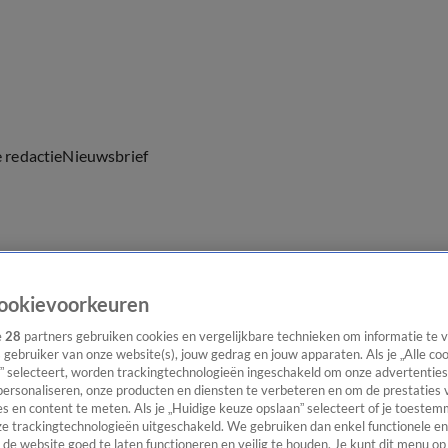
e redactie
Nieuwsbrief
everingen
ookievoorkeuren
e
28
partners gebruiken cookies en vergelijkbare technieken om informatie te
s gebruiker van onze website(s), jouw gedrag en jouw apparaten. Als je „Alle co
” selecteert, worden trackingtechnologieën ingeschakeld om onze advertenties
personaliseren, onze producten en diensten te verbeteren en om de prestaties 
s en content te meten. Als je „Huidige keuze opslaan” selecteert of je toestemm
e trackingtechnologieën uitgeschakeld. We gebruiken dan enkel functionele en
de website goed te laten functioneren en veilig te houden. Je kunt dit menu op