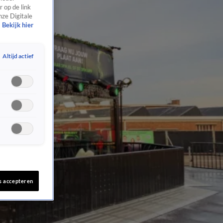
 op de link
nze Digitale
Bekijk hier
Altijd actief
s accepteren