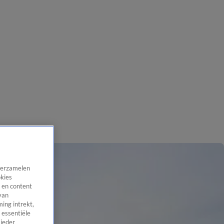
 verzamelen
okies
 en content
van
ing intrekt,
 essentiële
 ieder