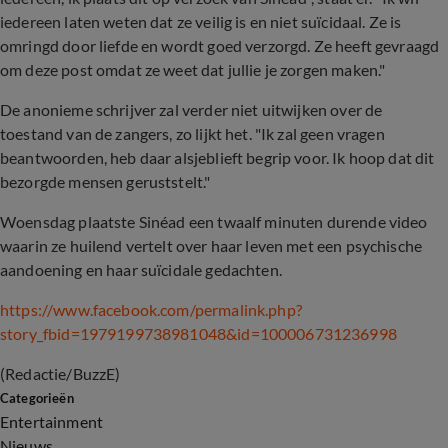
iedereen laten weten dat ze veilig is en niet suïcidaal. Ze is
omringd door liefde en wordt goed verzorgd. Ze heeft gevraagd
om deze post omdat ze weet dat jullie je zorgen maken."
De anonieme schrijver zal verder niet uitwijken over de
toestand van de zangers, zo lijkt het. "Ik zal geen vragen
beantwoorden, heb daar alsjeblieft begrip voor. Ik hoop dat dit
bezorgde mensen geruststelt."
Woensdag plaatste Sinéad een twaalf minuten durende video
waarin ze huilend vertelt over haar leven met een psychische
aandoening en haar suïcidale gedachten.
https://www.facebook.com/permalink.php?
story_fbid=1979199738981048
&
id=100006731236998
(Redactie/BuzzE)
Categorieën
Entertainment
Nieuws