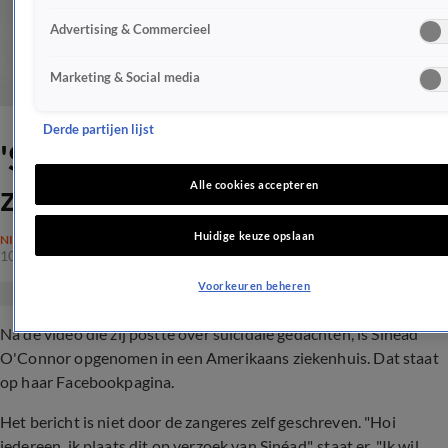
Advertising & Commercieel
Marketing & Social media
Derde partijen lijst
'Sinéad O'Connor in
ziekenhuis opgenomen'
Alle cookies accepteren
Huidige keuze opslaan
NIEUWS
10 aug 2017, 07:48
Voorkeuren beheren
Na de video die zij postte over suïcidale gedachten, is Sinéad
O'Connor opgenomen in een Amerikaans ziekenhuis. Dat staat
op haar Facebookpagina.
Het bericht is niet door de zangeres zelf geschreven. "Hoi
iedereen, ik plaats dit op verzoek van Sinéad", staat er. "Ik wil