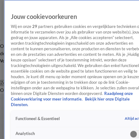
Jouw cookievoorkeuren
Wij en onze
29
partners gebruiken cookies en vergelijkbare technieken 
informatie te verzamelen over jou als gebruiker van onze website(s), jou
gedrag en jouw apparaten. Als je „Alle cookies accepteren” selecteert,
worden trackingtechnologieën ingeschakeld om onze advertenties en
Overzicht
Afleveringen
Tip
Entertainment
BN'ers
TV
Crime
Algemeen
content te kunnen personaliseren, onze producten en diensten te verbet
de redactie
Nieuwsbrief
en om de prestaties van advertenties en content te meten. Als je „Huidi
keuze opslaan” selecteert of je toestemming intrekt, worden deze
Volg Shownieuws
trackingtechnologieën uitgeschakeld. We gebruiken dan enkel functionel
essentiële cookies om de website goed te laten functioneren en veilig te
houden. Je kunt dit menu op ieder moment opnieuw openen om je keuzes
wijzigen of om je toestemming in te trekken door op de link Cookie-
Zoeken
instellingen onder aan de webpagina te klikken. Je selecties zullen overal
Overzicht
Entertainment
Spraakmakend
Reality
Crime
Video's
Afl
binnen onze Digitale Diensten worden doorgevoerd.
Raadpleeg onze
Cookieverklaring voor meer informatie.
Bekijk hier onze Digitale
Diensten.
Altijd ac
Functioneel & Essentieel
Analytisch