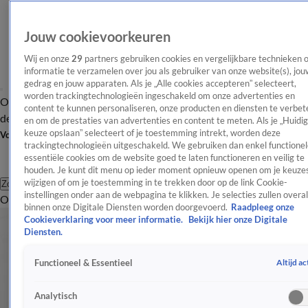
Jouw cookievoorkeuren
Wij en onze
29
partners gebruiken cookies en vergelijkbare technieken 
informatie te verzamelen over jou als gebruiker van onze website(s), jou
gedrag en jouw apparaten. Als je „Alle cookies accepteren” selecteert,
worden trackingtechnologieën ingeschakeld om onze advertenties en
Overzicht
Afleveringen
Tip
Entertainment
BN'ers
TV
Crime
Algemeen
content te kunnen personaliseren, onze producten en diensten te verbet
de redactie
Nieuwsbrief
en om de prestaties van advertenties en content te meten. Als je „Huidi
keuze opslaan” selecteert of je toestemming intrekt, worden deze
Volg Shownieuws
trackingtechnologieën uitgeschakeld. We gebruiken dan enkel functionel
essentiële cookies om de website goed te laten functioneren en veilig te
houden. Je kunt dit menu op ieder moment opnieuw openen om je keuzes
wijzigen of om je toestemming in te trekken door op de link Cookie-
Zoeken
instellingen onder aan de webpagina te klikken. Je selecties zullen overal
Overzicht
Entertainment
Spraakmakend
Reality
Crime
Video's
Afl
binnen onze Digitale Diensten worden doorgevoerd.
Raadpleeg onze
Cookieverklaring voor meer informatie.
Bekijk hier onze Digitale
Diensten.
Altijd ac
Functioneel & Essentieel
Analytisch