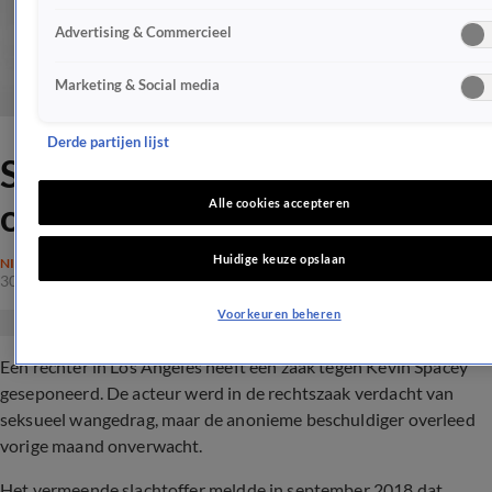
Advertising & Commercieel
Marketing & Social media
Derde partijen lijst
Spacey niet aangeklaagd na
overlijden beschuldiger
Alle cookies accepteren
Huidige keuze opslaan
NIEUWS
30 okt 2019, 03:20
Voorkeuren beheren
Een rechter in Los Angeles heeft een zaak tegen Kevin Spacey
geseponeerd. De acteur werd in de rechtszaak verdacht van
seksueel wangedrag, maar de anonieme beschuldiger overleed
vorige maand onverwacht.
Het vermeende slachtoffer meldde in september 2018 dat