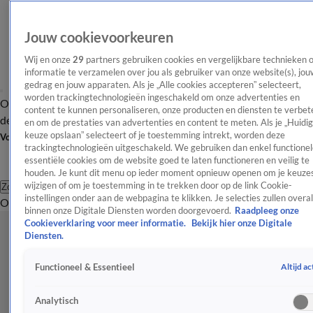
Jouw cookievoorkeuren
Wij en onze
29
partners gebruiken cookies en vergelijkbare technieken 
informatie te verzamelen over jou als gebruiker van onze website(s), jou
gedrag en jouw apparaten. Als je „Alle cookies accepteren” selecteert,
worden trackingtechnologieën ingeschakeld om onze advertenties en
Overzicht
Afleveringen
Tip
Entertainment
BN'ers
TV
Crime
Algemeen
content te kunnen personaliseren, onze producten en diensten te verbet
de redactie
Nieuwsbrief
en om de prestaties van advertenties en content te meten. Als je „Huidi
keuze opslaan” selecteert of je toestemming intrekt, worden deze
Volg Shownieuws
trackingtechnologieën uitgeschakeld. We gebruiken dan enkel functionel
essentiële cookies om de website goed te laten functioneren en veilig te
houden. Je kunt dit menu op ieder moment opnieuw openen om je keuzes
wijzigen of om je toestemming in te trekken door op de link Cookie-
Zoeken
instellingen onder aan de webpagina te klikken. Je selecties zullen overal
Overzicht
Entertainment
Spraakmakend
Reality
Crime
Video's
Afl
binnen onze Digitale Diensten worden doorgevoerd.
Raadpleeg onze
Cookieverklaring voor meer informatie.
Bekijk hier onze Digitale
Diensten.
Altijd ac
Functioneel & Essentieel
Analytisch