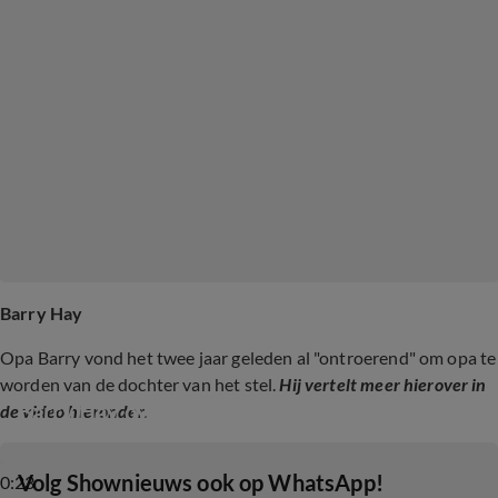
Barry Hay
Opa Barry vond het twee jaar geleden al "ontroerend" om opa te
worden van de dochter van het stel.
Hij vertelt meer hierover in
Barry Hay over zijn kleindochter
de video hieronder.
‎Volg Shownieuws ook op WhatsApp!
0:23