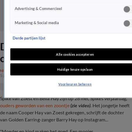
Advertising & Commercieel
Marketing & Social media
Derde partijen lijst
Deze bekende artiest is
opnieuw vader geworden
Alle cookies accepteren
Huidige keuze opslaan
NIEUWS
5 juni 2024, 15:08
Voorkeuren beheren
Spike van Zoest en Bella Hay zijn op 28 mei, Spikes verjaardag,
ouders geworden van een zoontje
(zie video)
. Het jongetje heeft
de naam Cooper Hay van Zoest gekregen, schrijft de dochter
van Golden Earring-zanger Barry Hay op Instagram...
"Moeder en kind maken het goed. Een mooier