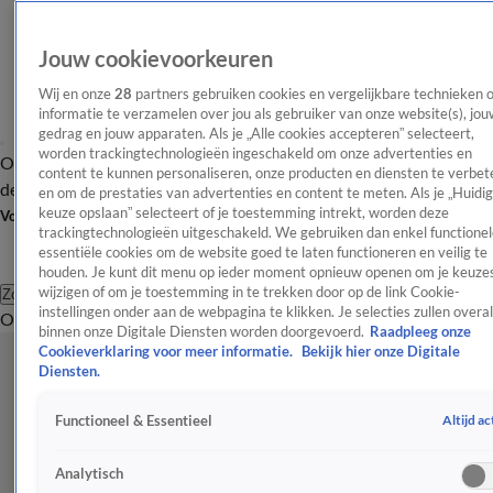
Jouw cookievoorkeuren
Wij en onze
28
partners gebruiken cookies en vergelijkbare technieken 
informatie te verzamelen over jou als gebruiker van onze website(s), jou
gedrag en jouw apparaten. Als je „Alle cookies accepteren” selecteert,
worden trackingtechnologieën ingeschakeld om onze advertenties en
Overzicht
Afleveringen
Tip
Entertainment
BN'ers
TV
Crime
Algemeen
content te kunnen personaliseren, onze producten en diensten te verbet
de redactie
Nieuwsbrief
en om de prestaties van advertenties en content te meten. Als je „Huidi
keuze opslaan” selecteert of je toestemming intrekt, worden deze
Volg Shownieuws
trackingtechnologieën uitgeschakeld. We gebruiken dan enkel functionel
essentiële cookies om de website goed te laten functioneren en veilig te
houden. Je kunt dit menu op ieder moment opnieuw openen om je keuzes
wijzigen of om je toestemming in te trekken door op de link Cookie-
Zoeken
instellingen onder aan de webpagina te klikken. Je selecties zullen overal
Overzicht
Entertainment
Spraakmakend
Reality
Crime
Video's
Afl
binnen onze Digitale Diensten worden doorgevoerd.
Raadpleeg onze
Cookieverklaring voor meer informatie.
Bekijk hier onze Digitale
Diensten.
Altijd ac
Functioneel & Essentieel
Analytisch