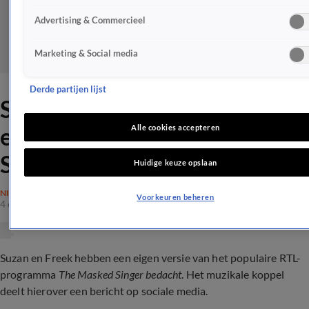
Advertising & Commercieel
Marketing & Social media
Derde partijen lijst
Suzan en Freek bedenken
eigen variant op The Masked
Alle cookies accepteren
Singer
Huidige keuze opslaan
NIEUWS
Voorkeuren beheren
4 dec 2022, 20:40
Suzan en Freek hebben een eigen versie van het populaire RTL-
programma
The Masked Singer bedacht
. Het muzikale koppel
deelt hierover een bericht op sociale media.