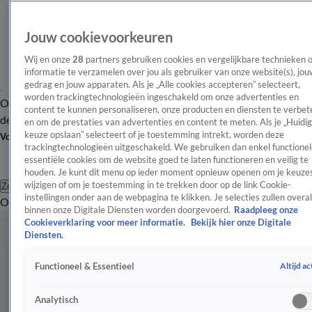
Jouw cookievoorkeuren
Wij en onze
28
partners gebruiken cookies en vergelijkbare technieken 
informatie te verzamelen over jou als gebruiker van onze website(s), jou
gedrag en jouw apparaten. Als je „Alle cookies accepteren” selecteert,
worden trackingtechnologieën ingeschakeld om onze advertenties en
Overzicht
Afleveringen
Tip
Entertainment
BN'ers
TV
Crime
Algemeen
content te kunnen personaliseren, onze producten en diensten te verbet
de redactie
Nieuwsbrief
en om de prestaties van advertenties en content te meten. Als je „Huidi
keuze opslaan” selecteert of je toestemming intrekt, worden deze
Volg Shownieuws
trackingtechnologieën uitgeschakeld. We gebruiken dan enkel functionel
essentiële cookies om de website goed te laten functioneren en veilig te
houden. Je kunt dit menu op ieder moment opnieuw openen om je keuzes
wijzigen of om je toestemming in te trekken door op de link Cookie-
Zoeken
instellingen onder aan de webpagina te klikken. Je selecties zullen overal
Overzicht
Entertainment
Spraakmakend
Reality
Crime
Video's
Afl
binnen onze Digitale Diensten worden doorgevoerd.
Raadpleeg onze
Cookieverklaring voor meer informatie.
Bekijk hier onze Digitale
Diensten.
Altijd ac
Functioneel & Essentieel
Analytisch