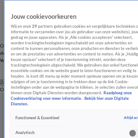
Jouw cookievoorkeuren
Wij en onze
29
partners gebruiken cookies en vergelijkbare technieken 
informatie te verzamelen over jou als gebruiker van onze website(s), jou
gedrag en jouw apparaten. Als je „Alle cookies accepteren” selecteert,
worden trackingtechnologieën ingeschakeld om onze advertenties en
Overzicht
Afleveringen
Tip
Entertainment
BN'ers
TV
Crime
Algemeen
content te kunnen personaliseren, onze producten en diensten te verbet
de redactie
Nieuwsbrief
en om de prestaties van advertenties en content te meten. Als je „Huidi
keuze opslaan” selecteert of je toestemming intrekt, worden deze
Volg Shownieuws
trackingtechnologieën uitgeschakeld. We gebruiken dan enkel functionel
essentiële cookies om de website goed te laten functioneren en veilig te
houden. Je kunt dit menu op ieder moment opnieuw openen om je keuzes
wijzigen of om je toestemming in te trekken door op de link Cookie-
Zoeken
instellingen onder aan de webpagina te klikken. Je selecties zullen overal
Overzicht
Entertainment
Spraakmakend
Reality
Crime
Video's
Afl
binnen onze Digitale Diensten worden doorgevoerd.
Raadpleeg onze
Cookieverklaring voor meer informatie.
Bekijk hier onze Digitale
Diensten.
Altijd ac
Functioneel & Essentieel
Analytisch