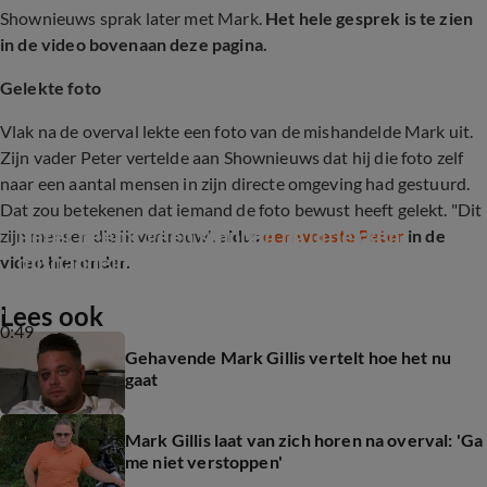
Shownieuws sprak later met Mark.
Het hele gesprek is te zien
in de video bovenaan deze pagina.
Gelekte foto
Vlak na de overval lekte een foto van de mishandelde Mark uit.
Zijn vader Peter vertelde aan Shownieuws dat hij die foto zelf
naar een aantal mensen in zijn directe omgeving had gestuurd.
Dat zou betekenen dat iemand de foto bewust heeft gelekt. "Dit
Peter neemt geen stappen na uitlekken 
zijn mensen die ik vertrouw",
aldus
een woeste Peter
in de
mishandelde foto zoon Mark
video hieronder.
Lees ook
0:49
Gehavende Mark Gillis vertelt hoe het nu
gaat
Mark Gillis laat van zich horen na overval: 'Ga
me niet verstoppen'