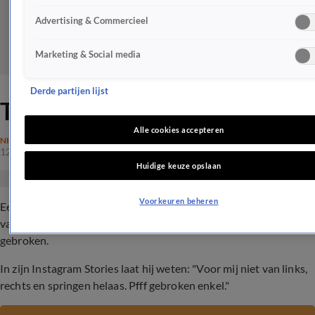
Advertising & Commercieel
Marketing & Social media
Derde partijen lijst
Tegenslag voor Mark Gillis
Alle cookies accepteren
NIEUWS
12 mrt 2022, 22:01
Huidige keuze opslaan
Voorkeuren beheren
Een fikse domper voor Mark, de zoon van
vakantieparkenmagnaat Peter Gillis. Hij heeft zijn enkel
gebroken.
In zijn Instagram Stories laat hij weten: "Voor mij niet van links,
rechts en springen helaas. Pfff gebroken enkel."