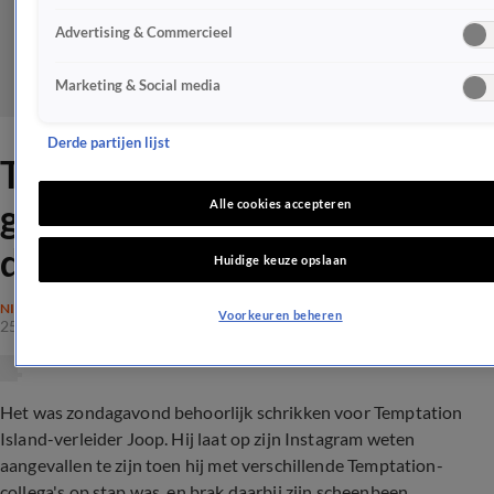
Advertising & Commercieel
Marketing & Social media
Derde partijen lijst
Temptation-Joop loopt
gebroken scheenbeen op
Alle cookies accepteren
door aanval
Huidige keuze opslaan
NIEUWS
Voorkeuren beheren
25 okt 2021, 13:11
Het was zondagavond behoorlijk schrikken voor Temptation
Island-verleider Joop. Hij laat op zijn Instagram weten
aangevallen te zijn toen hij met verschillende Temptation-
collega's op stap was, en brak daarbij zijn scheenbeen...