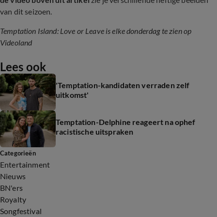
van dit seizoen.
Temptation Island: Love or Leave is elke donderdag te zien op
Videoland
Lees ook
'Temptation-kandidaten verraden zelf
uitkomst'
Temptation-Delphine reageert na ophef
racistische uitspraken
Categorieën
Entertainment
Nieuws
BN'ers
Royalty
Songfestival