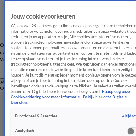
Jouw cookievoorkeuren
Wij en onze
29
partners gebruiken cookies en vergelijkbare technieken 
informatie te verzamelen over jou als gebruiker van onze website(s), jou
gedrag en jouw apparaten. Als je „Alle cookies accepteren” selecteert,
worden trackingtechnologieën ingeschakeld om onze advertenties en
Overzicht
Afleveringen
Tip
Entertainment
BN'ers
TV
Crime
Algemeen
content te kunnen personaliseren, onze producten en diensten te verbet
de redactie
Nieuwsbrief
en om de prestaties van advertenties en content te meten. Als je „Huidi
keuze opslaan” selecteert of je toestemming intrekt, worden deze
Volg Shownieuws
trackingtechnologieën uitgeschakeld. We gebruiken dan enkel functionel
essentiële cookies om de website goed te laten functioneren en veilig te
houden. Je kunt dit menu op ieder moment opnieuw openen om je keuzes
wijzigen of om je toestemming in te trekken door op de link Cookie-
Zoeken
instellingen onder aan de webpagina te klikken. Je selecties zullen overal
Overzicht
Entertainment
Spraakmakend
Reality
Crime
Video's
Afl
binnen onze Digitale Diensten worden doorgevoerd.
Raadpleeg onze
Cookieverklaring voor meer informatie.
Bekijk hier onze Digitale
Diensten.
Altijd ac
Functioneel & Essentieel
Analytisch