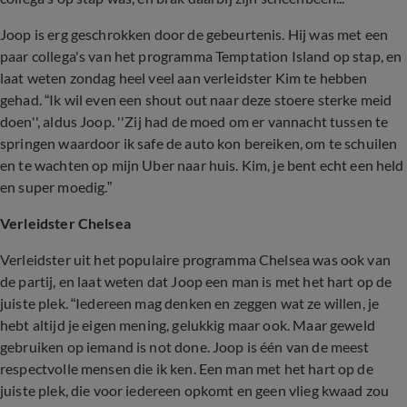
Joop is erg geschrokken door de gebeurtenis. Hij was met een
paar collega's van het programma Temptation Island op stap, en
laat weten zondag heel veel aan verleidster Kim te hebben
gehad. “Ik wil even een shout out naar deze stoere sterke meid
doen'', aldus Joop. ''Zij had de moed om er vannacht tussen te
springen waardoor ik safe de auto kon bereiken, om te schuilen
en te wachten op mijn Uber naar huis. Kim, je bent echt een held
en super moedig.”
Verleidster Chelsea
Verleidster uit het populaire programma Chelsea was ook van
de partij, en laat weten dat Joop een man is met het hart op de
juiste plek. “Iedereen mag denken en zeggen wat ze willen, je
hebt altijd je eigen mening, gelukkig maar ook. Maar geweld
gebruiken op iemand is not done. Joop is één van de meest
respectvolle mensen die ik ken. Een man met het hart op de
juiste plek, die voor iedereen opkomt en geen vlieg kwaad zou