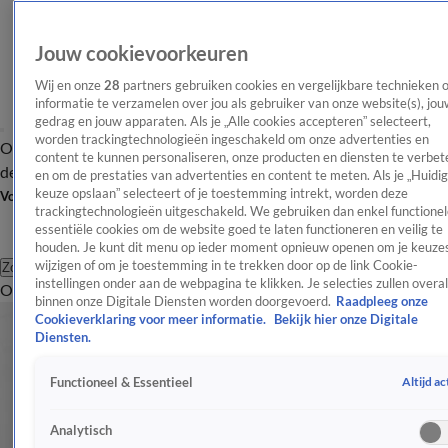
Jouw cookievoorkeuren
Wij en onze
28
partners gebruiken cookies en vergelijkbare technieken 
informatie te verzamelen over jou als gebruiker van onze website(s), jou
gedrag en jouw apparaten. Als je „Alle cookies accepteren” selecteert,
worden trackingtechnologieën ingeschakeld om onze advertenties en
Overzicht
Afleveringen
Tip
Entertainment
BN'ers
TV
Crime
Algemeen
content te kunnen personaliseren, onze producten en diensten te verbet
de redactie
Nieuwsbrief
en om de prestaties van advertenties en content te meten. Als je „Huidi
keuze opslaan” selecteert of je toestemming intrekt, worden deze
Volg Shownieuws
trackingtechnologieën uitgeschakeld. We gebruiken dan enkel functionel
essentiële cookies om de website goed te laten functioneren en veilig te
houden. Je kunt dit menu op ieder moment opnieuw openen om je keuzes
wijzigen of om je toestemming in te trekken door op de link Cookie-
Zoeken
instellingen onder aan de webpagina te klikken. Je selecties zullen overal
Overzicht
Entertainment
Spraakmakend
Reality
Crime
Video's
Afl
binnen onze Digitale Diensten worden doorgevoerd.
Raadpleeg onze
Cookieverklaring voor meer informatie.
Bekijk hier onze Digitale
Diensten.
Altijd ac
Functioneel & Essentieel
Analytisch