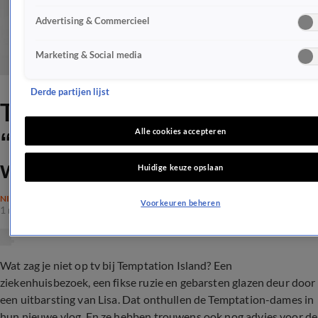
Advertising & Commercieel
Marketing & Social media
Derde partijen lijst
Temptation Lize en Lisa:
“Alle ziekenhuisbezoeken
Alle cookies accepteren
werden niet uitgezonden”
Huidige keuze opslaan
NIEUWS
Voorkeuren beheren
1 nov 2017, 14:44
Wat zag je niet op tv bij Temptation Island? Een
ziekenhuisbezoek, een fikse ruzie en gebarsten glazen deur door
een uitbarsting van Lisa. Dat onthullen de Temptation-dames in
hun nieuwe vlog. En ze hebben trouwens ook nog advies voor de