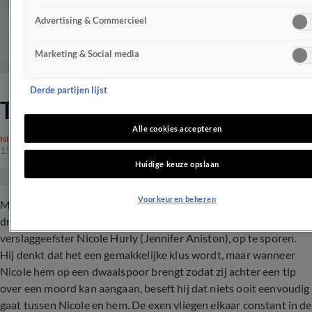
Advertising & Commercieel
Marketing & Social media
Derde partijen lijst
The Bounty Hunter
Alle cookies accepteren
NIEUWS
15 nov 2017, 06:30
Huidige keuze opslaan
Voorkeuren beheren
Milo Boyd (Gerard Butler), een mislukte premiejager, krijgt zijn
droombaan als hij wordt aangewezen om zijn ex-vrouw,
verslaggeefster Nicole Hurly (Jennifer Aniston), op te sporen.
Hij denkt dat het een gemakkelijke klus wordt, maar wanneer
Nicole hem op een dwaalspoor brengt zodat zij achter een tip
over een moord kan aangaan, beseft hij dat niets ooit eenvoudig
gaat tussen Nicole en hem. De exen vliegen elkaar constant in de