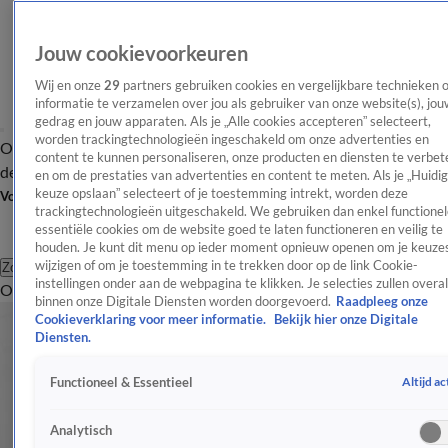
Jouw cookievoorkeuren
Wij en onze
29
partners gebruiken cookies en vergelijkbare technieken 
informatie te verzamelen over jou als gebruiker van onze website(s), jou
gedrag en jouw apparaten. Als je „Alle cookies accepteren” selecteert,
worden trackingtechnologieën ingeschakeld om onze advertenties en
Overzicht
Afleveringen
Tip
Entertainment
BN'ers
TV
Crime
Algemeen
content te kunnen personaliseren, onze producten en diensten te verbet
de redactie
Nieuwsbrief
en om de prestaties van advertenties en content te meten. Als je „Huidi
keuze opslaan” selecteert of je toestemming intrekt, worden deze
Volg Shownieuws
trackingtechnologieën uitgeschakeld. We gebruiken dan enkel functionel
essentiële cookies om de website goed te laten functioneren en veilig te
houden. Je kunt dit menu op ieder moment opnieuw openen om je keuzes
wijzigen of om je toestemming in te trekken door op de link Cookie-
Zoeken
instellingen onder aan de webpagina te klikken. Je selecties zullen overal
Overzicht
Entertainment
Spraakmakend
Reality
Crime
Video's
Afl
binnen onze Digitale Diensten worden doorgevoerd.
Raadpleeg onze
Cookieverklaring voor meer informatie.
Bekijk hier onze Digitale
Diensten.
Altijd ac
Functioneel & Essentieel
Analytisch