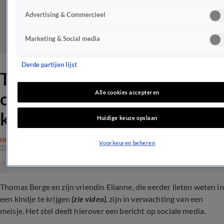
Advertising & Commercieel
Marketing & Social media
Derde partijen lijst
Thomas Berge en Elianne
onthullen geslacht van hun
Alle cookies accepteren
kindje
Huidige keuze opslaan
NIEUWS
Voorkeuren beheren
27 aug 2023, 18:20
Thomas Berge en zijn vriendin Elianne, die eerder lieten weten in
een kindje te krijgen
(zie video)
, zijn in verwachting van een
meisje. Het stel deelt hierover een bericht op sociale media.