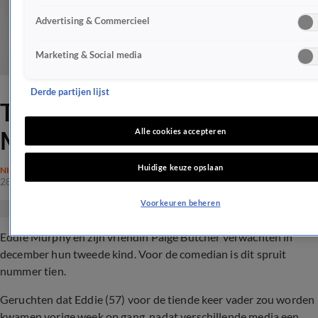
Advertising & Commercieel
Marketing & Social media
Derde partijen lijst
Tiende kind voor Eddie
Murphy
Alle cookies accepteren
Huidige keuze opslaan
NIEUWS
28 aug 2018, 07:30
Voorkeuren beheren
Eddie Murphy en zijn vriendin Paige Butcher verwachten in
december hun tweede kind. Voor de comedian is dit spruit
nummer tien.
Geruchten dat Eddie (57) voor de tiende keer vader zou worden
kwamen vorige week op gang, nadat verschillende media een