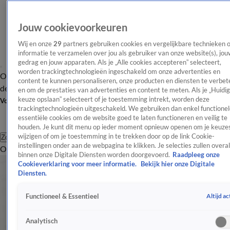
Jouw cookievoorkeuren
Wij en onze
29
partners gebruiken cookies en vergelijkbare technieken 
informatie te verzamelen over jou als gebruiker van onze website(s), jou
gedrag en jouw apparaten. Als je „Alle cookies accepteren” selecteert,
worden trackingtechnologieën ingeschakeld om onze advertenties en
Overzicht
Afleveringen
Tip
Entertainment
BN'ers
TV
Crime
Algemeen
content te kunnen personaliseren, onze producten en diensten te verbet
de redactie
Nieuwsbrief
en om de prestaties van advertenties en content te meten. Als je „Huidi
keuze opslaan” selecteert of je toestemming intrekt, worden deze
Volg Shownieuws
trackingtechnologieën uitgeschakeld. We gebruiken dan enkel functionel
essentiële cookies om de website goed te laten functioneren en veilig te
houden. Je kunt dit menu op ieder moment opnieuw openen om je keuzes
wijzigen of om je toestemming in te trekken door op de link Cookie-
Zoeken
instellingen onder aan de webpagina te klikken. Je selecties zullen overal
Overzicht
Entertainment
Spraakmakend
Reality
Crime
Video's
Afl
binnen onze Digitale Diensten worden doorgevoerd.
Raadpleeg onze
Cookieverklaring voor meer informatie.
Bekijk hier onze Digitale
Diensten.
Altijd ac
Functioneel & Essentieel
Analytisch