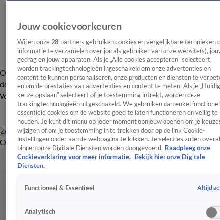
Jouw cookievoorkeuren
Wij en onze
28
partners gebruiken cookies en vergelijkbare technieken 
informatie te verzamelen over jou als gebruiker van onze website(s), jou
gedrag en jouw apparaten. Als je „Alle cookies accepteren” selecteert,
worden trackingtechnologieën ingeschakeld om onze advertenties en
Overzicht
Afleveringen
Tip
Entertainment
BN'ers
TV
Crime
Algemeen
content te kunnen personaliseren, onze producten en diensten te verbet
de redactie
Nieuwsbrief
en om de prestaties van advertenties en content te meten. Als je „Huidi
keuze opslaan” selecteert of je toestemming intrekt, worden deze
Volg Shownieuws
trackingtechnologieën uitgeschakeld. We gebruiken dan enkel functionel
essentiële cookies om de website goed te laten functioneren en veilig te
houden. Je kunt dit menu op ieder moment opnieuw openen om je keuzes
wijzigen of om je toestemming in te trekken door op de link Cookie-
Zoeken
instellingen onder aan de webpagina te klikken. Je selecties zullen overal
Overzicht
Entertainment
Spraakmakend
Reality
Crime
Video's
Afl
binnen onze Digitale Diensten worden doorgevoerd.
Raadpleeg onze
Cookieverklaring voor meer informatie.
Bekijk hier onze Digitale
Diensten.
Altijd ac
Functioneel & Essentieel
Analytisch