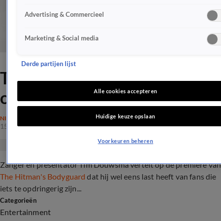
Advertising & Commercieel
Marketing & Social media
Derde partijen lijst
Tim Douwsma heeft ook
opdringerige fans
Alle cookies accepteren
Huidige keuze opslaan
NIEUWS
15 aug 2017, 16:06
Voorkeuren beheren
Zanger en presentator Tim Douwsma vertelt op de première va
The Hitman's Bodyguard
dat hij wel eens last heeft van fans die
iets te opdringerig zijn...
Categorieën
Entertainment