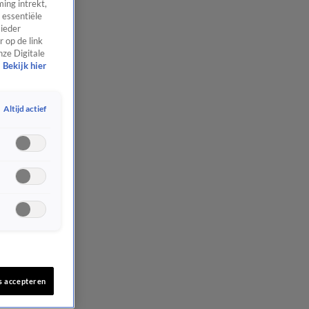
ing intrekt,
 essentiële
 ieder
 op de link
nze Digitale
Bekijk hier
Altijd actief
s accepteren