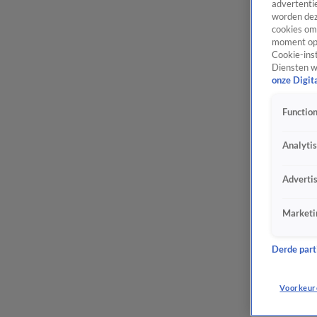
advertentie
worden dez
cookies om 
moment opn
Cookie-inst
Diensten w
onze Digit
Function
Analyti
Adverti
Marketi
Derde parti
Voorkeur