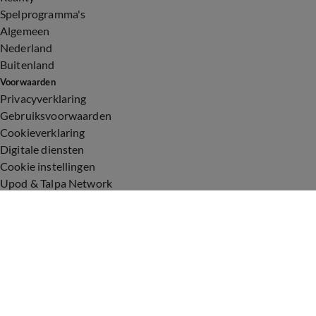
Spelprogramma's
Algemeen
Nederland
Buitenland
Voorwaarden
Privacyverklaring
Gebruiksvoorwaarden
Cookieverklaring
Digitale diensten
Cookie instellingen
Upod & Talpa Network
Adverteren
Vacatures
Publieksservice
Toegankelijkheid
Over ons
Neem contact op
+31 (0)6 - 549 628 21