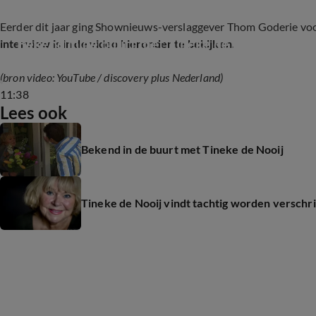
Eerder dit jaar ging Shownieuws-verslaggever Thom Goderie voo
Bekend in de buurt met Tineke de Nooij
interview is in de video hieronder te bekijken.
(bron video: YouTube / discovery plus Nederland)
11:38
Lees ook
Bekend in de buurt met Tineke de Nooij
Tineke de Nooij vindt tachtig worden verschri