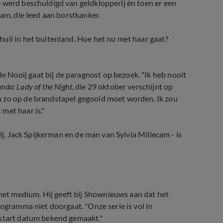
 werd beschuldigd van geldklopperij én toen er een
cam, die leed aan borstkanker.
uil in het buitenland. Hoe het nu met haar gaat?
Nooij gaat bij de paragnost op bezoek. "Ik heb nooit
nda: Lady of the Night
, die 29 oktober verschijnt op
n zo op de brandstapel gegooid moet worden. Ik zou
met haar is."
ij, Jack Spijkerman en de man van Sylvia Millecam - is
et medium. Hij geeft bij Shownieuws aan dat het
rogramma niet doorgaat. "Onze serie is vol in
 start datum bekend gemaakt."