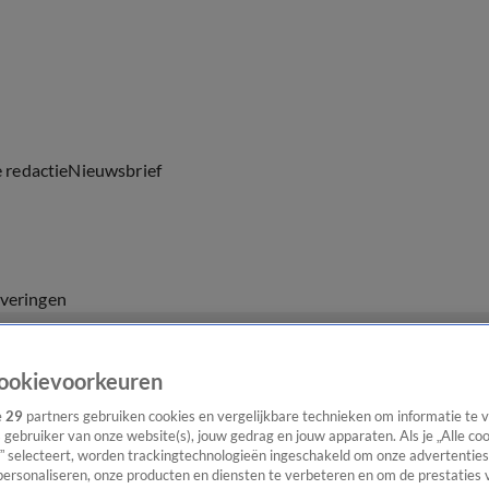
e redactie
Nieuwsbrief
everingen
ookievoorkeuren
e
29
partners gebruiken cookies en vergelijkbare technieken om informatie te
s gebruiker van onze website(s), jouw gedrag en jouw apparaten. Als je „Alle co
” selecteert, worden trackingtechnologieën ingeschakeld om onze advertenties
personaliseren, onze producten en diensten te verbeteren en om de prestaties 