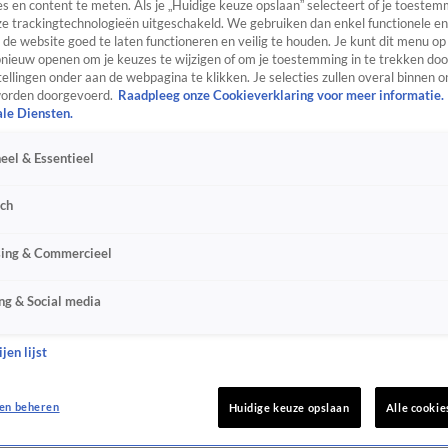
s en content te meten. Als je „Huidige keuze opslaan” selecteert of je toestemm
e trackingtechnologieën uitgeschakeld. We gebruiken dan enkel functionele en
de website goed te laten functioneren en veilig te houden. Je kunt dit menu op
ieuw openen om je keuzes te wijzigen of om je toestemming in te trekken door
ellingen onder aan de webpagina te klikken. Je selecties zullen overal binnen o
orden doorgevoerd.
Raadpleeg onze Cookieverklaring voor meer informatie.
ale Diensten.
eel & Essentieel
sch
sing & Commercieel
ng & Social media
jen lijst
en beheren
Huidige keuze opslaan
Alle cookie