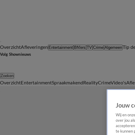
Overzicht
Afleveringen
Tip d
Entertainment
BN'ers
TV
Crime
Algemeen
Volg Shownieuws
Zoeken
Overzicht
Entertainment
Spraakmakend
Reality
Crime
Video's
Afl
Jouw c
Wij en onz
over jou al
accepteren
te kunnen 