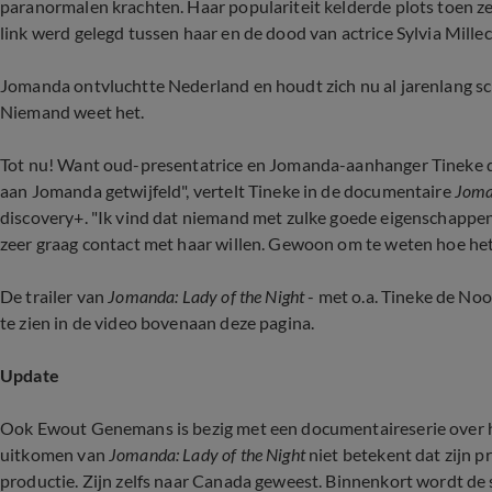
paranormalen krachten. Haar populariteit kelderde plots toen ze
link werd gelegd tussen haar en de dood van actrice Sylvia Mille
Jomanda ontvluchtte Nederland en houdt zich nu al jarenlang sch
Niemand weet het.
Tot nu! Want oud-presentatrice en Jomanda-aanhanger Tineke de 
aan Jomanda getwijfeld", vertelt Tineke in de documentaire
Joma
discovery+. "Ik vind dat niemand met zulke goede eigenschappe
zeer graag contact met haar willen. Gewoon om te weten hoe het 
De trailer van
Jomanda: Lady of the Night
- met o.a. Tineke de Noo
te zien in de video bovenaan deze pagina.
Update
Ook Ewout Genemans is bezig met een documentaireserie over h
uitkomen van
Jomanda: Lady of the Night
niet betekent dat zijn p
productie. Zijn zelfs naar Canada geweest. Binnenkort wordt de