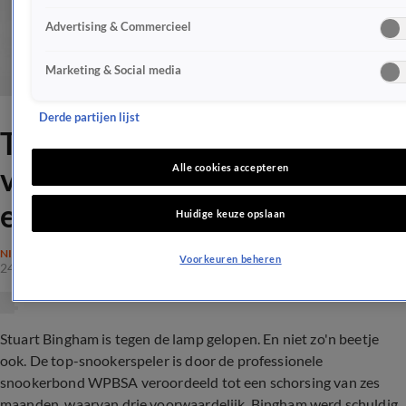
Advertising & Commercieel
Marketing & Social media
Derde partijen lijst
Top-snookerspeler
veroordeeld voor gokken op
Alle cookies accepteren
eigen wedstrijden
Huidige keuze opslaan
NIEUWS
Voorkeuren beheren
24 okt 2017, 10:58
Stuart Bingham is tegen de lamp gelopen. En niet zo'n beetje
ook. De top-snookerspeler is door de professionele
snookerbond WPBSA veroordeeld tot een schorsing van zes
maanden, waarvan drie voorwaardelijk. Bingham werd schuldig