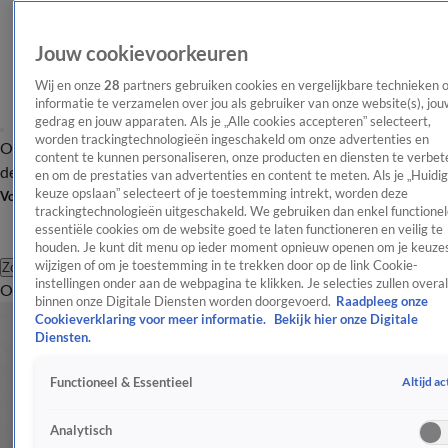
Jouw cookievoorkeuren
Wij en onze
28
partners gebruiken cookies en vergelijkbare technieken 
informatie te verzamelen over jou als gebruiker van onze website(s), jou
gedrag en jouw apparaten. Als je „Alle cookies accepteren” selecteert,
worden trackingtechnologieën ingeschakeld om onze advertenties en
Overzicht
Afleveringen
Tip
Entertainment
BN'ers
TV
Crime
Algemeen
content te kunnen personaliseren, onze producten en diensten te verbet
de redactie
Nieuwsbrief
en om de prestaties van advertenties en content te meten. Als je „Huidi
keuze opslaan” selecteert of je toestemming intrekt, worden deze
Volg Shownieuws
trackingtechnologieën uitgeschakeld. We gebruiken dan enkel functionel
essentiële cookies om de website goed te laten functioneren en veilig te
houden. Je kunt dit menu op ieder moment opnieuw openen om je keuzes
wijzigen of om je toestemming in te trekken door op de link Cookie-
Zoeken
instellingen onder aan de webpagina te klikken. Je selecties zullen overal
Overzicht
Entertainment
Spraakmakend
Reality
Crime
Video's
Afl
binnen onze Digitale Diensten worden doorgevoerd.
Raadpleeg onze
Cookieverklaring voor meer informatie.
Bekijk hier onze Digitale
Diensten.
Altijd ac
Functioneel & Essentieel
Analytisch